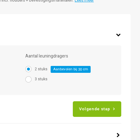
d incl. houders + bevestigingsmaterialen.
Lees meer
Aantal leuningdragers
2 stuks
Aanbevolen bij
cm
30
3 stuks
Volgende stap