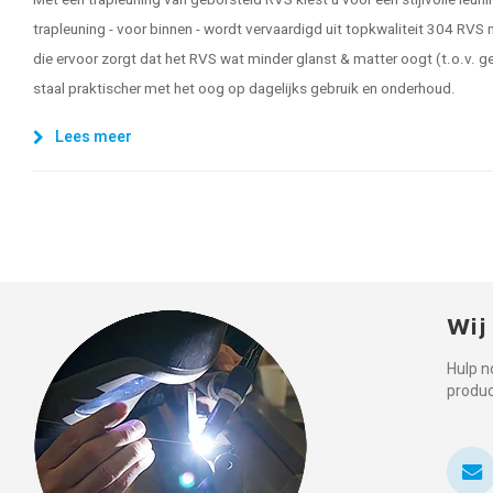
Met een trapleuning van geborsteld RVS kiest u voor een stijlvolle leu
trapleuning - voor binnen - wordt vervaardigd uit topkwaliteit 304 RVS
die ervoor zorgt dat het RVS wat minder glanst & matter oogt (t.o.v. ge
staal praktischer met het oog op dagelijks gebruik en onderhoud.
Lees meer
Wij
Hulp n
produ