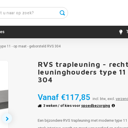
es
T
ype 11 - op maat - geborsteld RVS 304
RVS trapleuning - rech
leuninghouders type 11
304
Vanaf
€117,85
incl. btw, excl.
verzen
3 weken
/ of kies voor
spoedbezorging
Een bijzondere RVS trapleuning met moderne type 11