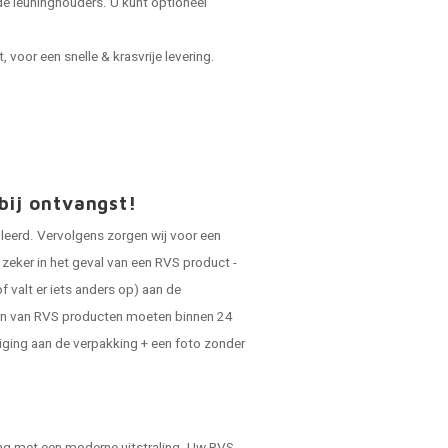
e leuninghouders. U kunt optioneel
voor een snelle & krasvrije levering.
bij ontvangst!
oleerd. Vervolgens zorgen wij voor een
zeker in het geval van een RVS product -
f valt er iets anders op) aan de
gen van RVS producten moeten binnen 24
diging aan de verpakking + een foto zonder