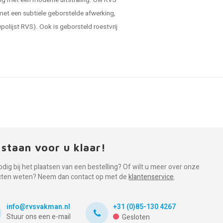
ning met een moderne uitstraling. Uw RVS
 met een subtiele geborstelde afwerking,
polijst RVS). Ook is geborsteld roestvrij
 staan voor u klaar!
odig bij het plaatsen van een bestelling? Of wilt u meer over onze
cten weten? Neem dan contact op met de
klantenservice
.
info@rvsvakman.nl
+31 (0)85-130 4267
Stuur ons een e-mail
Gesloten