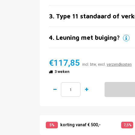
3
.
Type 11 standaard of verk
4
.
Leuning met buiging?
€117,85
incl. btw, excl.
verzendkosten
3 weken
korting vanaf € 500,-
5%
7,5%