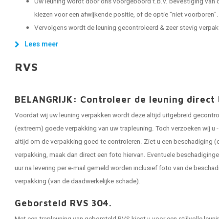
Uw leuning wordt door ons voorgeboord t.b.v. bevestiging van d
kiezen voor een afwijkende positie, of de optie "niet voorboren".
Vervolgens wordt de leuning gecontroleerd & zeer stevig verpakt, 
Lees meer
RVS
BELANGRIJK: Controleer de leuning direct 
Voordat wij uw leuning verpakken wordt deze altijd uitgebreid gecontr
(extreem) goede verpakking van uw trapleuning. Toch verzoeken wij u - 
altijd om de verpakking goed te controleren. Ziet u een beschadiging (o
verpakking, maak dan direct een foto hiervan. Eventuele beschadigin
uur na levering per e-mail gemeld worden inclusief foto van de bescha
verpakking (van de daadwerkelijke schade).
Geborsteld RVS 304.