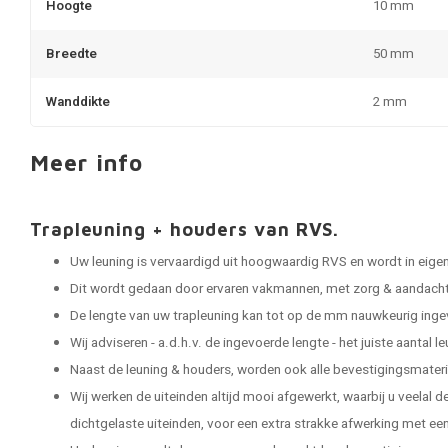
Hoogte
10 mm
Breedte
50 mm
Wanddikte
2 mm
Meer info
Trapleuning + houders van RVS.
Uw leuning is vervaardigd uit hoogwaardig RVS en wordt in eige
Dit wordt gedaan door ervaren vakmannen, met zorg & aandacht 
De lengte van uw trapleuning kan tot op de mm nauwkeurig ing
Wij adviseren - a.d.h.v. de ingevoerde lengte - het juiste aantal 
Naast de leuning & houders, worden ook alle bevestigingsmater
Wij werken de uiteinden altijd mooi afgewerkt, waarbij u veelal 
dichtgelaste uiteinden, voor een extra strakke afwerking met een 