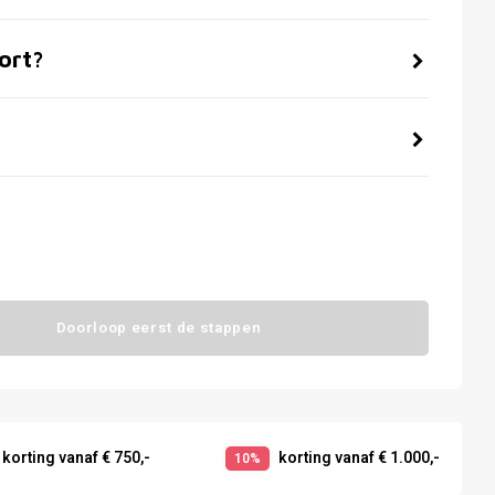
ort?
Doorloop eerst de stappen
korting vanaf € 750,-
korting vanaf € 1.000,-
10%