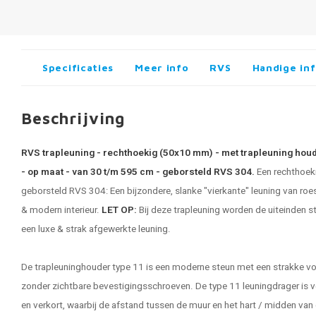
Specificaties
Meer info
RVS
Handige in
Beschrijving
RVS trapleuning - rechthoekig (50x10 mm) - met trapleuning hou
- op maat - van 30 t/m 595 cm - geborsteld RVS 304.
Een rechthoe
geborsteld RVS 304: Een bijzondere, slanke "vierkante" leuning van roest
& modern interieur.
LET OP:
Bij deze trapleuning worden de uiteinden s
een luxe & strak afgewerkte
leuning
.
De trapleuninghouder type 11 is een moderne steun met een strakke 
zonder zichtbare bevestigingsschroeven. De type 11 leuningdrager is ve
en verkort, waarbij de afstand tussen de muur en het hart / midden van