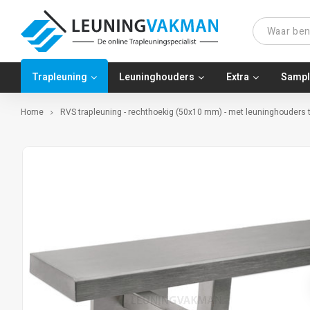
Trapleuning
Leuninghouders
Extra
Sampl
Home
RVS trapleuning - rechthoekig (50x10 mm) - met leuninghouders t