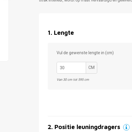
strak interieur, wordt op maat vervaardigd en gelever
1
.
Lengte
Vul de gewenste lengte in (cm)
CM
Van 30 cm tot 595 cm
2
.
Positie leuningdragers