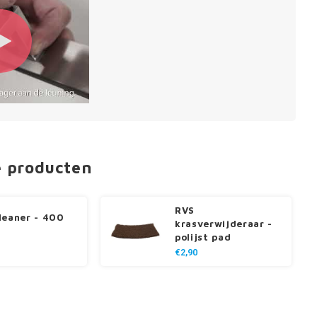
e producten
RVS
leaner - 400
krasverwijderaar -
polijst pad
€2,90