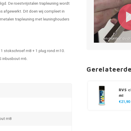
digd. De
roestvrijstalen trapleuning
wordt
 afgewerkt. Dit doen wij compleet in
e metalen trapleuning met leuninghouders
 - 1 stokschroef m8 + 1 plug rond m10.
VS inbusbout m6.
Gerelateerd
RVS c
ml
€21,90
out m8