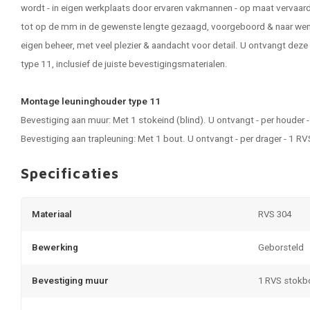
wordt - in eigen werkplaats door ervaren vakmannen - op maat vervaar
tot op de mm in de gewenste lengte gezaagd, voorgeboord & naar wens
eigen beheer, met veel plezier & aandacht voor detail. U ontvangt dez
type 11, inclusief de juiste bevestigingsmaterialen.
Montage leuninghouder type 11
Bevestiging aan muur: Met 1 stokeind (blind). U ontvangt - per houder
Bevestiging aan trapleuning: Met 1 bout. U ontvangt - per drager - 1 R
Specificaties
Materiaal
RVS 304
Bewerking
Geborsteld
Bevestiging muur
1 RVS stokb