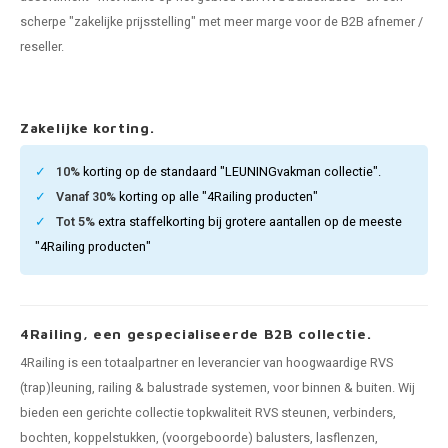
len trapleuning
hroeven
A
scherpe "zakelijke prijsstelling" met meer marge voor de B2B afnemer /
reseller.
edijzeren trapleuning
aalboor & draadtap
metal trapleuning
 balustrade
Zakelijke korting.
nzen trapleuning
rderobestang
10%
korting op de standaard "LEUNINGvakman collectie".
Vanaf 30%
korting op alle "4Railing producten"
ulaire leuningen
ntageservice
Tot 5%
extra staffelkorting bij grotere aantallen op de meeste
"4Railing producten"
4Railing, een gespecialiseerde B2B collectie.
4Railing is een totaalpartner en leverancier van hoogwaardige RVS
(trap)leuning, railing & balustrade systemen, voor binnen & buiten. Wij
bieden een gerichte collectie topkwaliteit RVS steunen, verbinders,
bochten, koppelstukken, (voorgeboorde) balusters, lasflenzen,