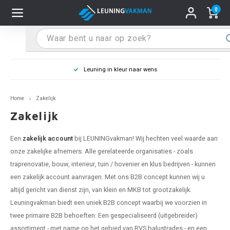
0
Hoofdmenu / Leuninghouders
Hoofdmenu / Tips & Tricks
Hoofdmenu / Trapleuning
Hoofdmenu / Extra
Leuninghouders
Tips & Tricks
Trapleuning
Extra
Leuning in kleur naar wens
 trapleuning
 leuninghouders
stiften (coating)
R
Z
A
G
W
T
S
S
G
B
R
Z
A
W
L
S
pleuning inmeten
Home
Zakelijk
rte trapleuning
rte leuninghouders
S schoonmaken
R
Z
A
G
W
T
S
S
G
B
R
Z
A
W
L
S
pleuning monteren
Zakelijk
raciet trapleuning
raciet leuninghouders
stekhoek (aan trapleuning)
R
Z
A
G
W
T
S
S
G
B
R
Z
A
A
L
A
ntageservice
Een
zakelijk account
bij LEUNINGvakman! Wij hechten veel waarde aan
onze zakelijke afnemers. Alle gerelateerde organisaties - zoals
jze trapleuning
te leuninghouders
S eindkappen
R
Z
A
A
W
T
A
S
A
A
R
A
A
traprenovatie, bouw, interieur, tuin / hovenier en klus bedrijven - kunnen
een zakelijk account aanvragen. Met ons B2B concept kunnen wij u
te trapleuning
ninghouders in andere RAL kleur
S bochten & koppelingen
R
Z
A
A
T
A
A
altijd gericht van dienst zijn, van klein en MKB tot grootzakelijk.
Leuningvakman biedt een uniek B2B concept waarbij we voorzien in
pleuning in andere RAL kleur
len leuninghouders
 flenzen
R
A
A
twee primaire B2B behoeften: Een gespecialiseerd (uitgebreider)
assortiment - met name op het gebied van RVS balustrades - en een