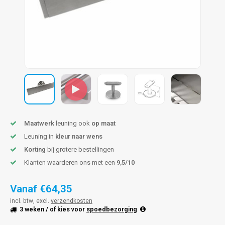
len trapleuning
hroeven
A
edijzeren trapleuning
aalboor & draadtap
metal trapleuning
 balustrade
nzen trapleuning
rderobestang
ulaire leuningen
ntageservice
Maatwerk
leuning ook
op maat
Leuning in
kleur naar wens
Korting
bij grotere bestellingen
Klanten waarderen ons met een
9,5/10
Vanaf
€64,35
incl. btw, excl.
verzendkosten
3 weken
/ of kies voor
spoedbezorging