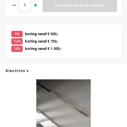
Doorloop eerst de stappen
korting vanaf € 500,-
5%
korting vanaf € 750,-
7,5%
korting vanaf € 1.000,-
10%
Klantfoto's