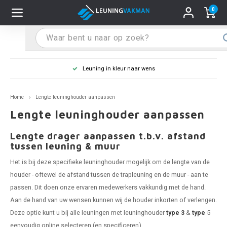
0
Hoofdmenu / Leuninghoude
Hoofdmenu / Tips & Tricks
Hoofdmenu / Trapleuning
Hoofdmenu / Extra
Leuninghoude
Tips & Tricks
Trapleuning
Extra
Leuning in kleur naar wens
 trapleuning
 leuninghouders
stiften (coating)
pleuning inmeten
Home
Lengte leuninghouder aanpassen
rte trapleuning
rte leuninghouders
S schoonmaken
pleuning monteren
Lengte leuninghouder aanpassen
raciet trapleuning
raciet leuninghouders
stekhoek (aan trapleuning)
ntageservice
Lengte drager aanpassen t.b.v. afstand
tussen leuning & muur
jze trapleuning
te leuninghouders
S eindkappen
Het is bij deze specifieke leuninghouder mogelijk om de lengte van de
houder - oftewel de afstand tussen de trapleuning en de muur - aan te
te trapleuning
ninghouders in andere RAL kleur
S bochten & koppelingen
passen. Dit doen onze ervaren medewerkers vakkundig met de hand.
Aan de hand van uw wensen kunnen wij de houder inkorten of verlengen.
pleuning in andere RAL kleur
len leuninghouders
 flenzen
Deze optie kunt u bij alle leuningen met leuninghouder
type 3
&
type
5
eenvoudig online selecteren (en specificeren).