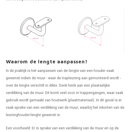
len trapleuning
hroeven
edijzeren trapleuning
aalboor & draadtap
metal trapleuning
 balustrade
nzen trapleuning
rderobestang
Waarom de lengte aanpassen?
ulaire leuningen
ntageservice
In de praktijk is het aanpassen van de lengte van een houder vaak
gewenst indien de muur - waar de trapleuning aan gemonteerd wordt -
over de lengte verschilt in dikte. Denk henk aan een plaatselijke
verdikking van de muur. Dit komt veel voor in trappengangen, waar vaak
gebruik wordt gemaakt van houtwerk (plaatmateriaal). In dit geval is er
vaak sprake van een verdikking van de muur, waarbij het inkorten van de
leuninghouder-lengte gewenst is.
Een voorbeeld: Er is sprake van een verdikking van de muur en op de