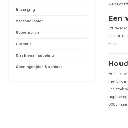
kleine onef
Bezorging
Een v
Verzendkosten
Wij rekenen 
Retourneren
nu 1 of 10 
kleur.
Garantie
Klachtenafhandeling
Houd
Openingstijden & contact
Houd er rek
met bijv. m
Een strak g
trapleuning
9005 maar 