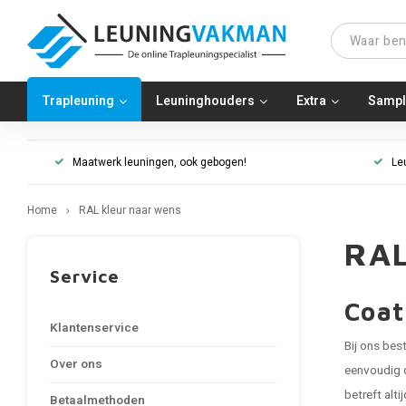
Trapleuning
Leuninghouders
Extra
Sampl
Maatwerk leuningen, ook gebogen!
Le
Home
RAL kleur naar wens
RAL
Service
Coat
Klantenservice
Bij ons bes
Over ons
eenvoudig d
betreft alt
Betaalmethoden