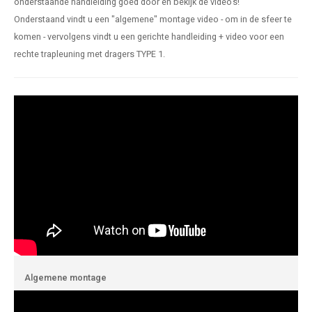
onderstaande handleiding goed door en bekijk de video's!
len trapleuning
hroeven
A
Onderstaand vindt u een "algemene" montage video - om in de sfeer te
komen - vervolgens vindt u een gerichte handleiding + video voor een
edijzeren trapleuning
aalboor & draadtap
rechte trapleuning met dragers TYPE 1.
metal trapleuning
 balustrade
nzen trapleuning
rderobestang
ulaire leuningen
ntageservice
Algemene montage