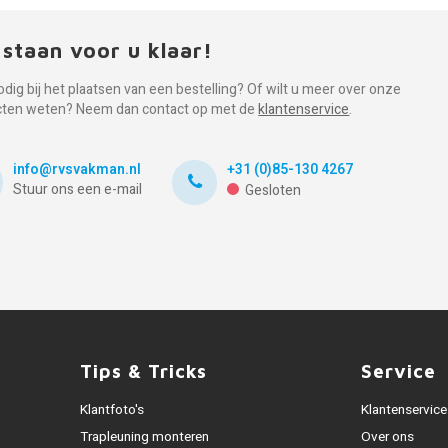
 staan voor u klaar!
odig bij het plaatsen van een bestelling? Of wilt u meer over onze
cten weten? Neem dan contact op met de
klantenservice
.
info@rvsvakman.nl
+31 (0)85-130 4267
Stuur ons een e-mail
Gesloten
Tips & Tricks
Service
Klantfoto's
Klantenservice
Trapleuning monteren
Over ons