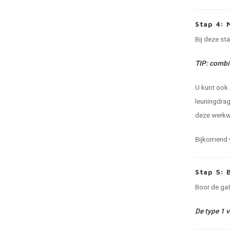
Stap 4: 
Bij deze st
TIP: combin
U kunt ook 
leuningdrag
deze werkwi
Bijkomend v
Stap 5: 
Boor de gat
De type 1 