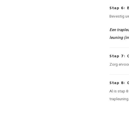
Stap 6: 
Bevestig uw
Een trapleu
leuning (in
Stap 7: 
Zorg ervoor
Stap 8: 
Al is stap 
trapleuning