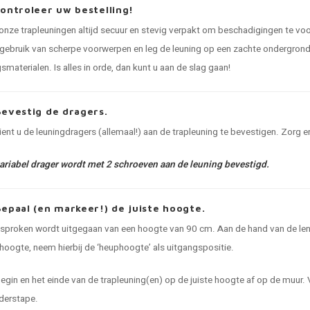
Controleer uw bestelling!
 onze trapleuningen altijd secuur en stevig verpakt om beschadigingen te voo
ebruik van scherpe voorwerpen en leg de leuning op een zachte ondergrond.
smaterialen. Is alles in orde, dan kunt u aan de slag gaan!
Bevestig de dragers.
dient u de leuningdragers (allemaal!) aan de trapleuning te bevestigen. Zorg er
variabel drager wordt met 2 schroeven aan de leuning bevestigd.
Bepaal (en markeer!) de juiste hoogte.
proken wordt uitgegaan van een hoogte van 90 cm. Aan de hand van de lengte
hoogte, neem hierbij de ‘heuphoogte’ als uitgangspositie.
egin en het einde van de trapleuning(en) op de juiste hoogte af op de muur. 
lderstape.