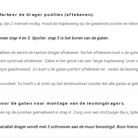
Markeer de drager posities (aftekenen).
ap zijn 2 mensen nodig. Houd de trapleuning op de gewenste positie en teken 
eer stap 4 en 5. Spoiler: stap 5 is het boren van de gaten.
alleen de eerste en laatste drager aftekenen. Na het aftekenen kunt u de gat
ers optimaal aftekenen. Zeker in het geval van een ‘lange trapleuning’ (met
jze geadviseerd. Zo kunt u de gaten perfect aftekenen en - nadat de leuning 
oordeel: Zo heeft u al zicht op het eindresultaat zonder dat alle gaten al geb
Boor de gaten voor montage van de leuningdragers.
en op de posities gemarkeerd in stap 4. Zorg voor een stofzuiger die u, tij
variabel drager wordt met 3 schroeven aan de muur bevestigd. Boor hierv