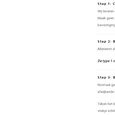
Stap 1: 
Wij leveren
Maak geen g
bevestiging
Stap 2: 
Allereerst 
De type 1 
Stap 3: 
Normaal ges
afwijkende 
Teken het b
stukje schi