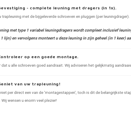
Bevestiging - complete leuning met dragers (in 1x).
 trapleuning met de bijgeleverde schroeven en pluggen (per leuningdrager). Z
ning met type 1 variabel leuningdragers wordt compleet inclusief leuningd
 1 lijn) en vervolgens monteert u deze leuning in zijn geheel (in 1 keer) a
Controleer op een goede montage.
 dat u alle schroeven goed aandraait. Wij adviseren het gelijkmatig aandraaie
Geniet van uw trapleuning!
8 niet per direct een van de 'montagestappen', toch is dit de belangrijkste 
. Wij wensen u enorm veel plezier!