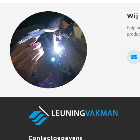
Wij
Hulp n
produ
Contactgegevens