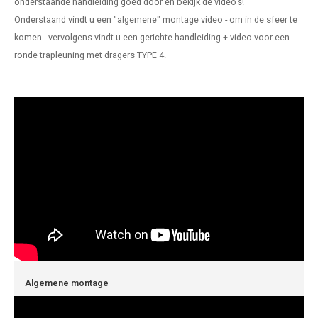
onderstaande handleiding goed door en bekijk de video's!
len trapleuning
hroeven
A
Onderstaand vindt u een "algemene" montage video - om in de sfeer te
komen - vervolgens vindt u een gerichte handleiding + video voor een
edijzeren trapleuning
aalboor & draadtap
ronde trapleuning met dragers TYPE 4.
metal trapleuning
 balustrade
nzen trapleuning
rderobestang
ulaire leuningen
ntageservice
Algemene montage