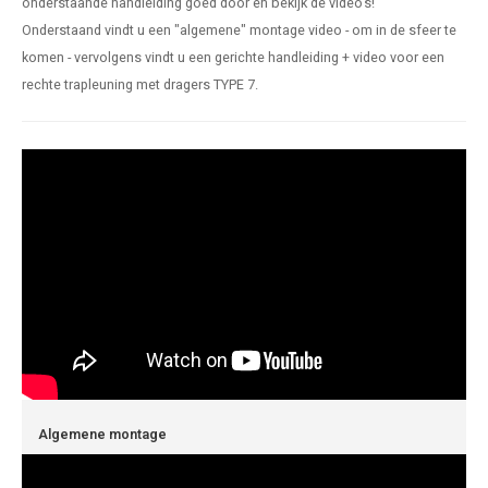
onderstaande handleiding goed door en bekijk de video's!
len trapleuning
hroeven
A
Onderstaand vindt u een "algemene" montage video - om in de sfeer te
komen - vervolgens vindt u een gerichte handleiding + video voor een
edijzeren trapleuning
aalboor & draadtap
rechte trapleuning met dragers TYPE 7.
metal trapleuning
 balustrade
nzen trapleuning
rderobestang
ulaire leuningen
ntageservice
Algemene montage