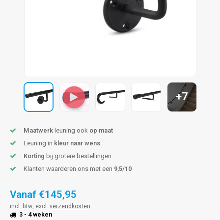
len trapleuning
hroeven
A
edijzeren trapleuning
aalboor & draadtap
metal trapleuning
 balustrade
nzen trapleuning
rderobestang
+7
ulaire leuningen
ntageservice
Maatwerk
leuning ook
op maat
Leuning in
kleur naar wens
Korting
bij grotere bestellingen
Klanten waarderen ons met een
9,5/10
Vanaf
€145,95
incl. btw, excl.
verzendkosten
3 - 4 weken