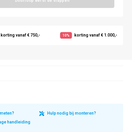
Doorloop eerst de stappen
korting vanaf € 750,-
korting vanaf € 1.000,-
10%
inmeten?
Hulp nodig bij monteren?
ge handleiding