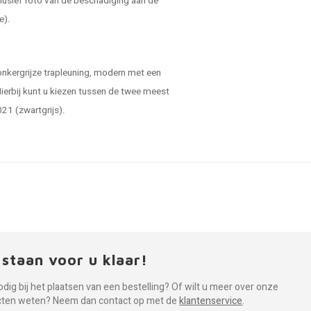
lusief foto van de beschadiging aan de
e).
onkergrijze trapleuning, modern met een
 Hierbij kunt u kiezen tussen de twee meest
021 (zwartgrijs).
 staan voor u klaar!
odig bij het plaatsen van een bestelling? Of wilt u meer over onze
cten weten? Neem dan contact op met de
klantenservice
.