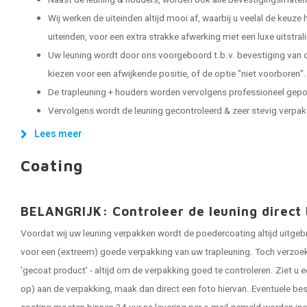
Naast de leuning & houders, worden ook alle bevestigingsmater
Wij werken de uiteinden altijd mooi af, waarbij u veelal de keuze
uiteinden, voor een extra strakke afwerking met een luxe uitstral
Uw leuning wordt door ons voorgeboord t.b.v. bevestiging van d
kiezen voor een afwijkende positie, of de optie "niet voorboren".
De trapleuning + houders worden vervolgens professioneel gep
Vervolgens wordt de leuning gecontroleerd & zeer stevig verpakt, 
Lees meer
Coating
BELANGRIJK: Controleer de leuning direct 
Voordat wij uw leuning verpakken wordt de poedercoating altijd uitgeb
voor een (extreem) goede verpakking van uw trapleuning. Toch verzoeken
'gecoat product' - altijd om de verpakking goed te controleren. Ziet u e
op) aan de verpakking, maak dan direct een foto hiervan. Eventuele be