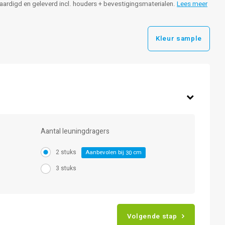
rvaardigd en geleverd incl. houders + bevestigingsmaterialen.
Lees meer
Kleur sample
Aantal leuningdragers
2 stuks
Aanbevolen bij
cm
30
3 stuks
Volgende stap