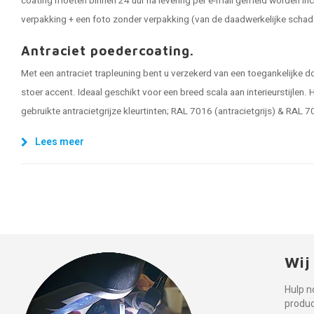
coating moeten binnen 24 uur na levering per e-mail gemeld worden inc
verpakking + een foto zonder verpakking (van de daadwerkelijke schad
Antraciet poedercoating.
Met een antraciet trapleuning bent u verzekerd van een toegankelijke d
stoer accent. Ideaal geschikt voor een breed scala aan interieurstijlen.
gebruikte antracietgrijze kleurtinten; RAL 7016 (antracietgrijs) & RAL 7
Lees meer
Wij
Hulp n
produ