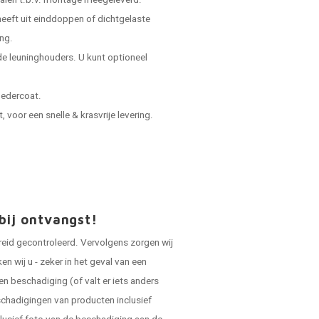
ialen t.b.v. montage meegeleverd.
 heeft uit einddoppen of dichtgelaste
ing.
e leuninghouders. U kunt optioneel
oedercoat.
voor een snelle & krasvrije levering.
bij ontvangst!
reid gecontroleerd. Vervolgens zorgen wij
 wij u - zeker in het geval van een
en beschadiging (of valt er iets anders
schadigingen van producten inclusief