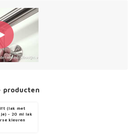
e producten
ift (lak met
je) - 20 ml lak
erse kleuren