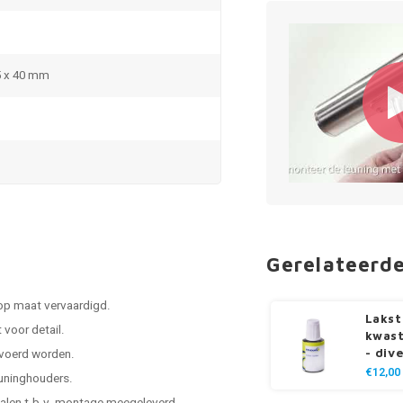
5 x 40 mm
Gerelateerd
 op maat vervaardigd.
Lakst
voor detail.
kwast
- div
evoerd worden.
€12,00
leuninghouders.