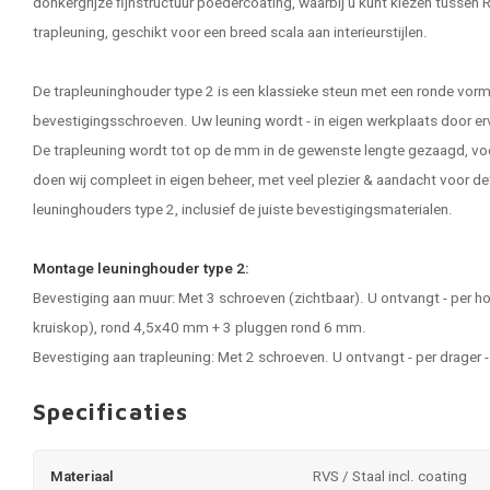
donkergrijze fijnstructuur poedercoating, waarbij u kunt kiezen tussen
trapleuning, geschikt voor een breed scala aan interieurstijlen.
De trapleuninghouder type 2 is een klassieke steun met een ronde vorm
bevestigingsschroeven. Uw leuning wordt - in eigen werkplaats door e
De trapleuning wordt tot op de mm in de gewenste lengte gezaagd, vo
doen wij compleet in eigen beheer, met veel plezier & aandacht voor d
leuninghouders type 2, inclusief de juiste bevestigingsmaterialen.
Montage leuninghouder type 2:
Bevestiging aan muur: Met 3 schroeven (zichtbaar). U ontvangt - per 
kruiskop), rond 4,5x40 mm + 3 pluggen rond 6 mm.
Bevestiging aan trapleuning: Met 2 schroeven. U ontvangt - per drager
Specificaties
Materiaal
RVS / Staal incl. coating