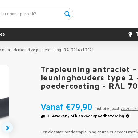
es
T
op maat - donkergrijze poedercoating - RAL 7016 of 7021
Trapleuning antraciet -
leuninghouders type 2 
poedercoating - RAL 70
Vanaf
€79,90
incl. btw , excl.
verzendk
3 - 4 weken
/ of kies voor
spoedbezorging
Een elegante ronde trapleuning antraciet gecoat met k