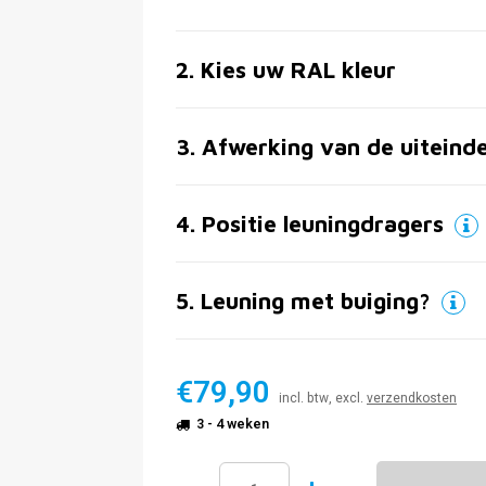
2
.
Kies uw RAL kleur
3
.
Afwerking van de uiteind
4
.
Positie leuningdragers
5
.
Leuning met buiging?
€79,90
incl. btw, excl.
verzendkosten
3 - 4 weken