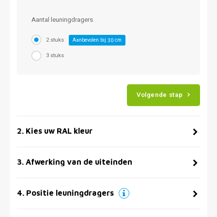
Aantal leuningdragers
2 stuks
Aanbevolen bij
cm
30
3 stuks
Volgende stap
2
.
Kies uw RAL kleur
3
.
Afwerking van de uiteinden
4
.
Positie leuningdragers