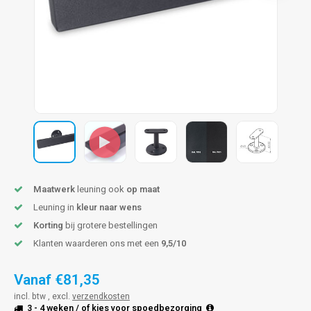
len trapleuning
hroeven
A
edijzeren trapleuning
aalboor & draadtap
metal trapleuning
 balustrade
nzen trapleuning
rderobestang
ulaire leuningen
ntageservice
Maatwerk
leuning ook
op maat
Leuning in
kleur naar wens
Korting
bij grotere bestellingen
Klanten waarderen ons met een
9,5/10
Vanaf
€81,35
incl. btw , excl.
verzendkosten
3 - 4 weken
/ of kies voor
spoedbezorging