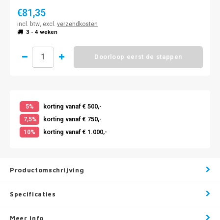
€81,35
incl. btw, excl.
verzendkosten
3 - 4 weken
Doorloop eerst de stappen
korting vanaf € 500,-
5%
korting vanaf € 750,-
7,5%
korting vanaf € 1.000,-
10%
Productomschrijving
Specificaties
Meer info