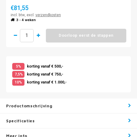
€81,55
incl. btw, excl.
verzendkosten
3 - 4 weken
Doorloop eerst de stappen
korting vanaf € 500,-
5%
korting vanaf € 750,-
7,5%
korting vanaf € 1.000,-
10%
Productomschrijving
Specificaties
Meer info