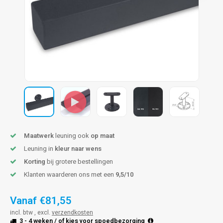
len trapleuning
hroeven
A
edijzeren trapleuning
aalboor & draadtap
metal trapleuning
 balustrade
nzen trapleuning
rderobestang
ulaire leuningen
ntageservice
Maatwerk
leuning ook
op maat
Leuning in
kleur naar wens
Korting
bij grotere bestellingen
Klanten waarderen ons met een
9,5/10
Vanaf
€81,55
incl. btw , excl.
verzendkosten
3 - 4 weken
/ of kies voor
spoedbezorging