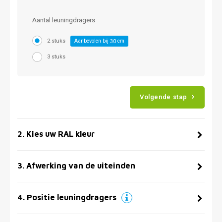
Aantal leuningdragers
2 stuks
Aanbevolen bij
cm
30
3 stuks
Volgende stap
2
.
Kies uw RAL kleur
3
.
Afwerking van de uiteinden
4
.
Positie leuningdragers