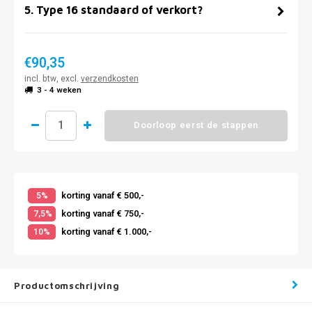
5
.
Type 16 standaard of verkort?
€90,35
incl. btw, excl.
verzendkosten
3 - 4 weken
Doorloop eerst de stappen
korting vanaf € 500,-
5%
korting vanaf € 750,-
7,5%
korting vanaf € 1.000,-
10%
Productomschrijving