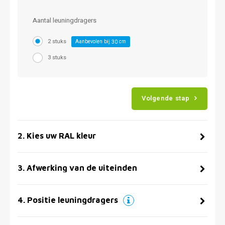
Aantal leuningdragers
2 stuks
Aanbevolen bij
cm
30
3 stuks
Volgende stap
2
.
Kies uw RAL kleur
3
.
Afwerking van de uiteinden
4
.
Positie leuningdragers