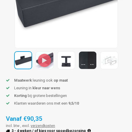
len trapleuning
hroeven
A
edijzeren trapleuning
aalboor & draadtap
metal trapleuning
 balustrade
nzen trapleuning
rderobestang
ulaire leuningen
ntageservice
Maatwerk
leuning ook
op maat
Leuning in
kleur naar wens
Korting
bij grotere bestellingen
Klanten waarderen ons met een
9,5/10
Vanaf
€90,35
incl. btw , excl.
verzendkosten
3 - 4 weken
/ of kies voor
spoedbezorging