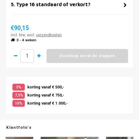
5
.
Type 16 standaard of verkort?
€90,15
incl. btw, excl.
verzendkosten
3 - 4 weken
Doorloop eerst de stappen
korting vanaf € 500,-
5%
korting vanaf € 750,-
7,5%
korting vanaf € 1.000,-
10%
Klantfoto's