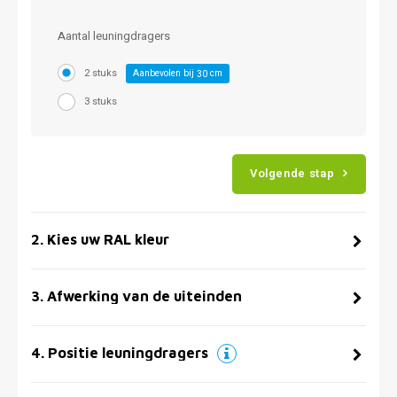
Aantal leuningdragers
2 stuks
Aanbevolen bij
cm
30
3 stuks
Volgende stap
2
.
Kies uw RAL kleur
3
.
Afwerking van de uiteinden
4
.
Positie leuningdragers