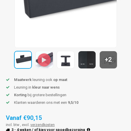
len trapleuning
hroeven
A
edijzeren trapleuning
aalboor & draadtap
metal trapleuning
 balustrade
nzen trapleuning
rderobestang
+2
ulaire leuningen
ntageservice
Maatwerk
leuning ook
op maat
Leuning in
kleur naar wens
Korting
bij grotere bestellingen
Klanten waarderen ons met een
9,5/10
Vanaf
€90,15
incl. btw , excl.
verzendkosten
3 - 4 weken
/ of kies voor
spoedbezorging