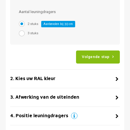
Aantal leuningdragers
2 stuks
Aanbevolen bij
cm
30
3 stuks
Volgende stap
2
.
Kies uw RAL kleur
3
.
Afwerking van de uiteinden
4
.
Positie leuningdragers