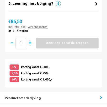
5
.
Leuning met buiging?
€86,50
incl. btw, excl.
verzendkosten
3 - 4 weken
Doorloop eerst de stappen
korting vanaf € 500,-
5%
korting vanaf € 750,-
7,5%
korting vanaf € 1.000,-
10%
Productomschrijving