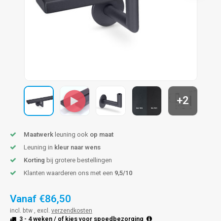
len trapleuning
hroeven
A
edijzeren trapleuning
aalboor & draadtap
metal trapleuning
 balustrade
nzen trapleuning
rderobestang
+2
ulaire leuningen
ntageservice
Maatwerk
leuning ook
op maat
Leuning in
kleur naar wens
Korting
bij grotere bestellingen
Klanten waarderen ons met een
9,5/10
Vanaf
€86,50
incl. btw , excl.
verzendkosten
3 - 4 weken
/ of kies voor
spoedbezorging