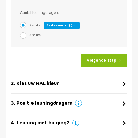
Aantal leuningdragers
2 stuks
Aanbevolen bij
cm
30
3 stuks
Volgende stap
2
.
Kies uw RAL kleur
3
.
Positie leuningdragers
4
.
Leuning met buiging?