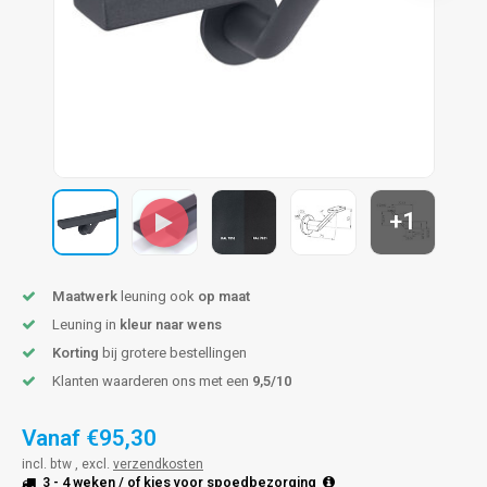
len trapleuning
hroeven
A
edijzeren trapleuning
aalboor & draadtap
metal trapleuning
 balustrade
nzen trapleuning
rderobestang
+1
ulaire leuningen
ntageservice
Maatwerk
leuning ook
op maat
Leuning in
kleur naar wens
Korting
bij grotere bestellingen
Klanten waarderen ons met een
9,5/10
Vanaf
€95,30
incl. btw , excl.
verzendkosten
3 - 4 weken
/ of kies voor
spoedbezorging