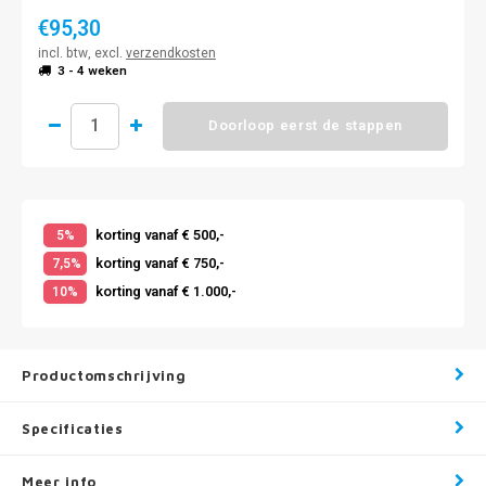
€95,30
incl. btw, excl.
verzendkosten
3 - 4 weken
Doorloop eerst de stappen
korting vanaf € 500,-
5%
korting vanaf € 750,-
7,5%
korting vanaf € 1.000,-
10%
Productomschrijving
Specificaties
Meer info