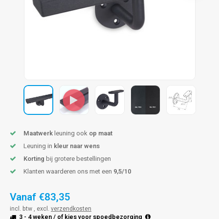
len trapleuning
hroeven
A
edijzeren trapleuning
aalboor & draadtap
metal trapleuning
 balustrade
nzen trapleuning
rderobestang
ulaire leuningen
ntageservice
Maatwerk
leuning ook
op maat
Leuning in
kleur naar wens
Korting
bij grotere bestellingen
Klanten waarderen ons met een
9,5/10
Vanaf
€83,35
incl. btw , excl.
verzendkosten
3 - 4 weken
/ of kies voor
spoedbezorging