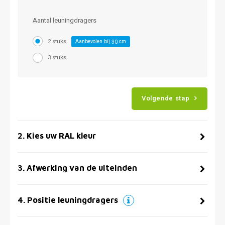
Aantal leuningdragers
2 stuks
Aanbevolen bij
cm
30
3 stuks
Volgende stap
2
.
Kies uw RAL kleur
3
.
Afwerking van de uiteinden
4
.
Positie leuningdragers