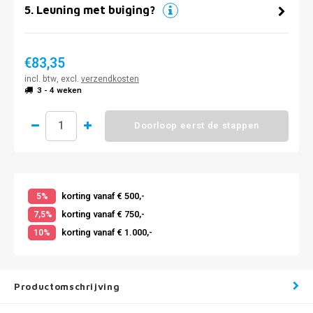
5
.
Leuning met buiging?
€83,35
incl. btw, excl.
verzendkosten
3 - 4 weken
Doorloop eerst de stappen
korting vanaf € 500,-
5%
korting vanaf € 750,-
7,5%
korting vanaf € 1.000,-
10%
Productomschrijving