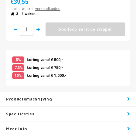
€39,55
incl. btw, excl.
verzendkosten
3 - 4 weken
Doorloop eerst de stappen
korting vanaf € 500,-
5%
korting vanaf € 750,-
7,5%
korting vanaf € 1.000,-
10%
Productomschrijving
Specificaties
Meer info