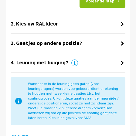
Volgende stap
2
.
Kies uw RAL kleur
3
.
Gaatjes op andere positie?
4
.
Leuning met buiging?
Wanneer er in de leuning geen gaten (voor
leuningdragers) worden voorgeboord, dient u rekening
te houden met twee kleine gaatjes t.b.v. het
coatingproces. U kunt deze gaatjes aan de muurzijde /
onderzijde positioneren, zodat ze niet zichtbaar zijn.
Weet u al waar de 2 buitenste dragers komen? Dan
adviseren wij om op die posities de coating gaatjes te
laten boren. Kies in dit geval voor "JA".