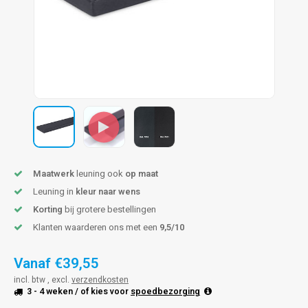
len trapleuning
hroeven
A
edijzeren trapleuning
aalboor & draadtap
metal trapleuning
 balustrade
nzen trapleuning
rderobestang
ulaire leuningen
ntageservice
Maatwerk
leuning ook
op maat
Leuning in
kleur naar wens
Korting
bij grotere bestellingen
Klanten waarderen ons met een
9,5/10
Vanaf
€39,55
incl. btw , excl.
verzendkosten
3 - 4 weken
/ of kies voor
spoedbezorging