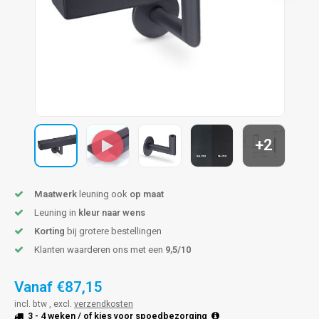
len trapleuning
hroeven
A
edijzeren trapleuning
aalboor & draadtap
metal trapleuning
 balustrade
nzen trapleuning
rderobestang
+2
ulaire leuningen
ntageservice
Maatwerk
leuning ook
op maat
Leuning in
kleur naar wens
Korting
bij grotere bestellingen
Klanten waarderen ons met een
9,5/10
Vanaf
€87,15
incl. btw , excl.
verzendkosten
3 - 4 weken
/ of kies voor
spoedbezorging