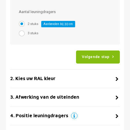
Aantal leuningdragers
2 stuks
Aanbevolen bij
cm
30
3 stuks
Volgende stap
2
.
Kies uw RAL kleur
3
.
Afwerking van de uiteinden
4
.
Positie leuningdragers