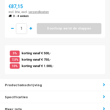
€87,15
incl. btw, excl.
verzendkosten
3 - 4 weken
Doorloop eerst de stappen
korting vanaf € 500,-
5%
korting vanaf € 750,-
7,5%
korting vanaf € 1.000,-
10%
Productomschrijving
Specificaties
Meer info