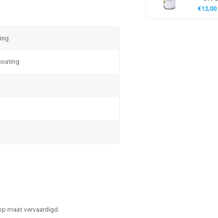
€12,00
ting
coating
 op maat vervaardigd.