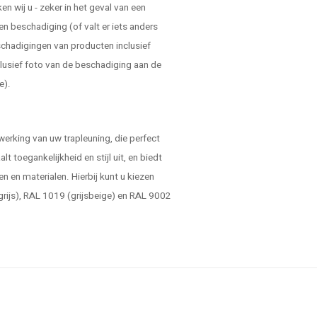
 wij u - zeker in het geval van een
en beschadiging (of valt er iets anders
schadigingen van producten inclusief
lusief foto van de beschadiging aan de
e).
werking van uw trapleuning, die perfect
alt toegankelijkheid en stijl uit, en biedt
n en materialen. Hierbij kunt u kiezen
egrijs), RAL 1019 (grijsbeige) en RAL 9002