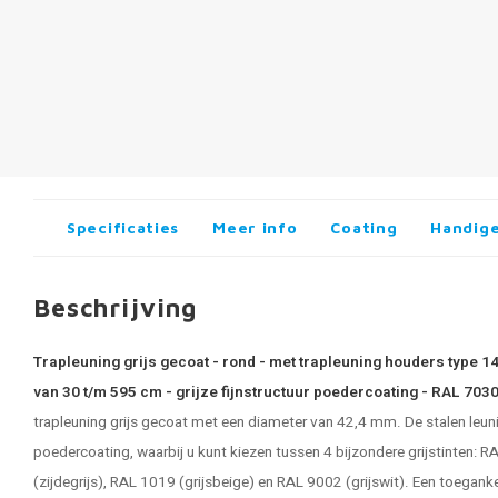
Specificaties
Meer info
Coating
Handige
Beschrijving
Trapleuning grijs gecoat - rond - met trapleuning houders type 1
van 30 t/m 595 cm - grijze fijnstructuur poedercoating - RAL 7030
trapleuning grijs
gecoat met een diameter van 42,4 mm. De stalen leuning
poedercoating, waarbij u kunt kiezen tussen 4 bijzondere grijstinten: 
(zijdegrijs), RAL 1019 (grijsbeige) en RAL 9002 (grijswit). Een toeganke