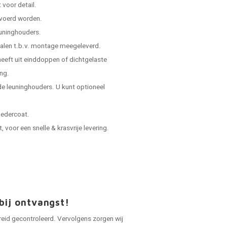
voor detail.
evoerd worden.
leuninghouders.
ialen t.b.v. montage meegeleverd.
 heeft uit einddoppen of dichtgelaste
ing.
e leuninghouders. U kunt optioneel
oedercoat.
voor een snelle & krasvrije levering.
bij ontvangst!
reid gecontroleerd. Vervolgens zorgen wij