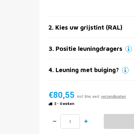
2
.
Kies uw grijstint (RAL)
3
.
Positie leuningdragers
4
.
Leuning met buiging?
€80,55
incl. btw, excl.
verzendkosten
3 - 4 weken