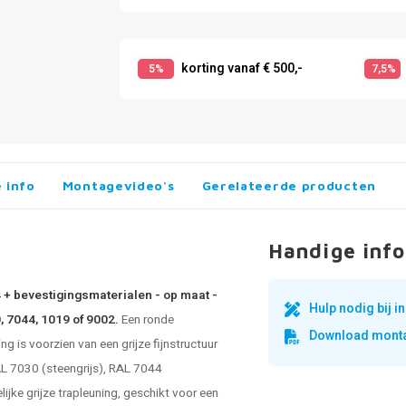
korting vanaf € 500,-
5%
7,5%
 info
Montagevideo's
Gerelateerde producten
Handige info
4 + bevestigingsmaterialen - op maat -
Hulp nodig bij 
, 7044, 1019 of 9002.
Een ronde
Download monta
 is voorzien van een grijze fijnstructuur
RAL 7030 (steengrijs), RAL 7044
lijke grijze trapleuning, geschikt voor een