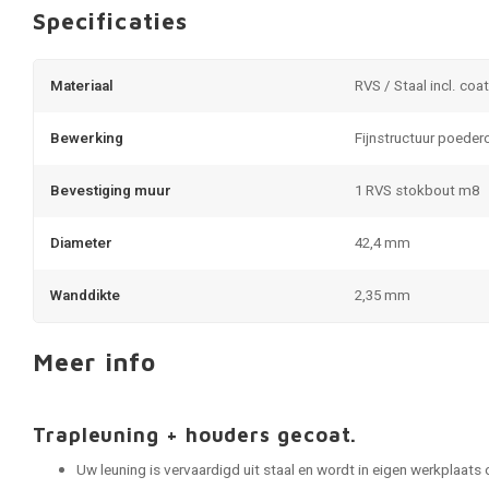
Specificaties
Materiaal
RVS / Staal incl. coa
Bewerking
Fijnstructuur poeder
Bevestiging muur
1 RVS stokbout m8
Diameter
42,4 mm
Wanddikte
2,35 mm
Meer info
Trapleuning + houders gecoat.
Uw leuning is vervaardigd uit staal en wordt in eigen werkplaats