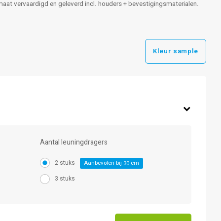
p maat vervaardigd en geleverd incl. houders + bevestigingsmaterialen.
Kleur sample
Aantal leuningdragers
2 stuks
Aanbevolen bij
cm
30
3 stuks