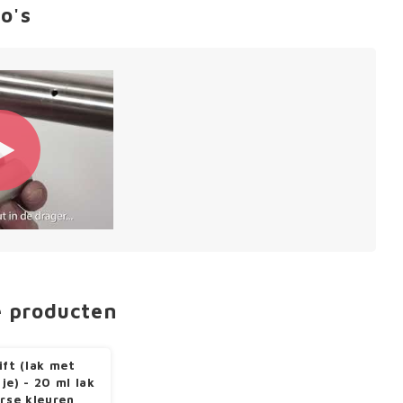
o's
e producten
ift (lak met
je) - 20 ml lak
erse kleuren