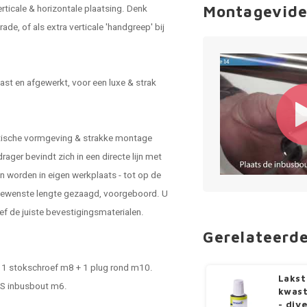
erticale & horizontale plaatsing. Denk
Montagevide
rade, of als extra verticale 'handgreep' bij
st en afgewerkt, voor een luxe & strak
stische vormgeving & strakke montage
ger bevindt zich in een directe lijn met
n worden in eigen werkplaats - tot op de
 gewenste lengte gezaagd, voorgeboord. U
ef de juiste bevestigingsmaterialen.
Gerelateerd
 - 1 stokschroef m8 + 1 plug rond m10.
Lakst
RVS inbusbout m6.
kwast
- div