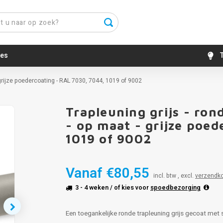
es
T
 grijze poedercoating - RAL 7030, 7044, 1019 of 9002
Trapleuning grijs - ron
- op maat - grijze poe
1019 of 9002
Vanaf
€80,55
incl. btw , excl.
verzendk
3 - 4 weken
/ of kies voor
spoedbezorging
Een toegankelijke ronde trapleuning grijs gecoat met s