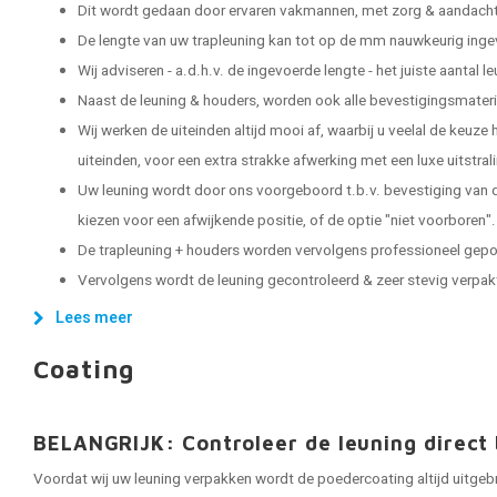
Dit wordt gedaan door ervaren vakmannen, met zorg & aandacht 
De lengte van uw trapleuning kan tot op de mm nauwkeurig ing
Wij adviseren - a.d.h.v. de ingevoerde lengte - het juiste aantal 
Naast de leuning & houders, worden ook alle bevestigingsmater
Wij werken de uiteinden altijd mooi af, waarbij u veelal de keuze
uiteinden, voor een extra strakke afwerking met een luxe uitstral
Uw leuning wordt door ons voorgeboord t.b.v. bevestiging van d
kiezen voor een afwijkende positie, of de optie "niet voorboren".
De trapleuning + houders worden vervolgens professioneel gep
Vervolgens wordt de leuning gecontroleerd & zeer stevig verpakt, 
Lees meer
Coating
BELANGRIJK: Controleer de leuning direct 
Voordat wij uw leuning verpakken wordt de poedercoating altijd uitgeb