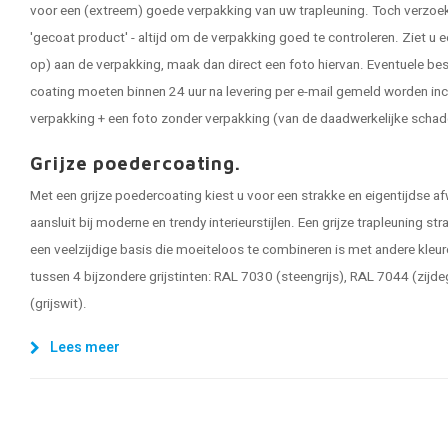
voor een (extreem) goede verpakking van uw trapleuning. Toch verzoeken
'gecoat product' - altijd om de verpakking goed te controleren. Ziet u e
op) aan de verpakking, maak dan direct een foto hiervan. Eventuele be
coating moeten binnen 24 uur na levering per e-mail gemeld worden inc
verpakking + een foto zonder verpakking (van de daadwerkelijke schad
Grijze poedercoating.
Met een grijze poedercoating kiest u voor een strakke en eigentijdse af
aansluit bij moderne en trendy interieurstijlen. Een grijze trapleuning stra
een veelzijdige basis die moeiteloos te combineren is met andere kleure
tussen 4 bijzondere grijstinten: RAL 7030 (steengrijs), RAL 7044 (zijd
(grijswit).
Lees meer