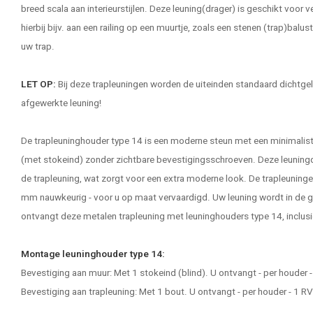
breed scala aan interieurstijlen. Deze leuning(drager) is geschikt voor v
hierbij bijv. aan een railing op een muurtje, zoals een stenen (trap)balust
uw trap.
LET OP:
Bij deze
trapleuningen
worden de uiteinden standaard dichtgela
afgewerkte leuning!
De trapleuninghouder type 14 is een moderne steun met een minimali
(met stokeind) zonder zichtbare bevestigingsschroeven. Deze leuningdra
de trapleuning, wat zorgt voor een extra moderne look. De trapleuninge
mm nauwkeurig - voor u op maat vervaardigd. Uw leuning wordt in de
ontvangt deze metalen trapleuning met leuninghouders type 14, inclusi
Montage leuninghouder type 14:
Bevestiging aan muur: Met 1 stokeind (blind). U ontvangt - per houder
Bevestiging aan trapleuning: Met 1 bout. U ontvangt - per houder - 1 