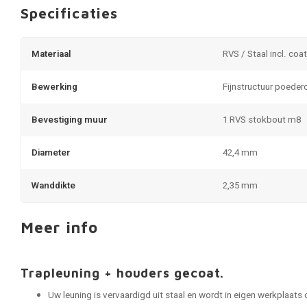
Specificaties
Materiaal
RVS / Staal incl. coa
Bewerking
Fijnstructuur poeder
Bevestiging muur
1 RVS stokbout m8
Diameter
42,4 mm
Wanddikte
2,35 mm
Meer info
Trapleuning + houders gecoat.
Uw leuning is vervaardigd uit staal en wordt in eigen werkplaats