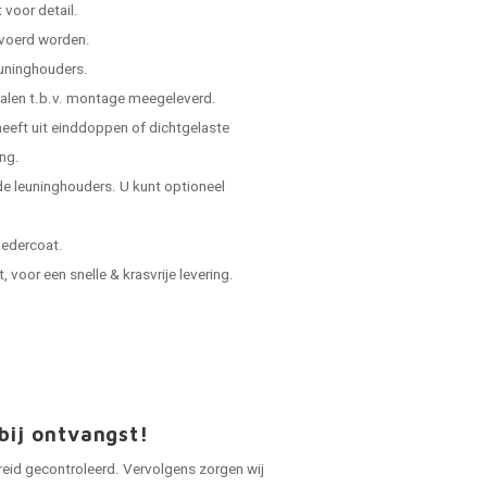
voor detail.
evoerd worden.
leuninghouders.
ialen t.b.v. montage meegeleverd.
 heeft uit einddoppen of dichtgelaste
ing.
e leuninghouders. U kunt optioneel
oedercoat.
voor een snelle & krasvrije levering.
bij ontvangst!
reid gecontroleerd. Vervolgens zorgen wij