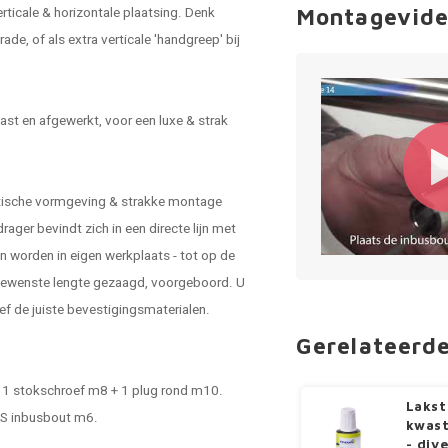
erticale & horizontale plaatsing. Denk
Montagevide
rade, of als extra verticale 'handgreep' bij
st en afgewerkt, voor een luxe & strak
stische vormgeving & strakke montage
ger bevindt zich in een directe lijn met
n worden in eigen werkplaats - tot op de
 gewenste lengte gezaagd, voorgeboord. U
ef de juiste bevestigingsmaterialen.
Gerelateerd
 - 1 stokschroef m8 + 1 plug rond m10.
Lakst
RVS inbusbout m6.
kwast
- div