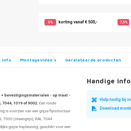
korting vanaf € 500,-
5%
7,5%
 info
Montagevideo's
Gerelateerde producten
Handige info
4 + bevestigingsmaterialen - op maat -
Hulp nodig bij 
, 7044, 1019 of 9002.
Een ronde
Download monta
 is voorzien van een grijze fijnstructuur
RAL 7030 (steengrijs), RAL 7044
lijke grijze trapleuning, geschikt voor een