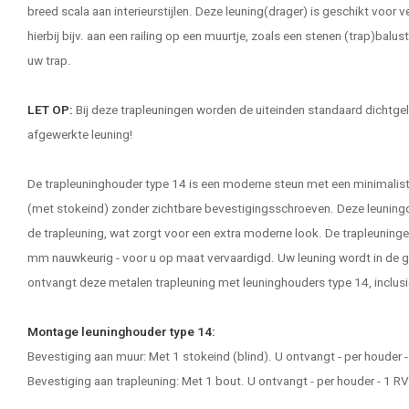
breed scala aan interieurstijlen. Deze leuning(drager) is geschikt voor v
hierbij bijv. aan een railing op een muurtje, zoals een stenen (trap)balust
uw trap.
LET OP:
Bij deze
trapleuningen
worden de uiteinden standaard dichtgela
afgewerkte leuning!
De trapleuninghouder type 14 is een moderne steun met een minimali
(met stokeind) zonder zichtbare bevestigingsschroeven. Deze leuningdra
de trapleuning, wat zorgt voor een extra moderne look. De trapleuninge
mm nauwkeurig - voor u op maat vervaardigd. Uw leuning wordt in de
ontvangt deze metalen trapleuning met leuninghouders type 14, inclusi
Montage leuninghouder type 14:
Bevestiging aan muur: Met 1 stokeind (blind). U ontvangt - per houder
Bevestiging aan trapleuning: Met 1 bout. U ontvangt - per houder - 1 