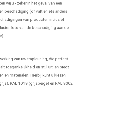
 wij u - zeker in het geval van een
en beschadiging (of valt er iets anders
schadigingen van producten inclusief
lusief foto van de beschadiging aan de
e).
werking van uw trapleuning, die perfect
alt toegankelijkheid en stijl uit, en biedt
n en materialen. Hierbij kunt u kiezen
egrijs), RAL 1019 (grijsbeige) en RAL 9002