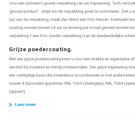
voor een (extreem) goede verpakking van uw trapleuning. Toch verzoeken
'gecoat product' - altijd om de verpakking goed te controleren. Ziet u e
op) aan de verpakking, maak dan direct een foto hiervan. Eventuele be
coating moeten binnen 24 uur na levering per e-mail gemeld worden inc
verpakking + een foto zonder verpakking (van de daadwerkelijke schad
Grijze poedercoating.
Met een grijze poedercoating kiest u voor een strakke en eigentijdse af
aansluit bij moderne en trendy interieurstijlen. Een grijze trapleuning stra
een veelzijdige basis die moeiteloos te combineren is met andere kleure
tussen 4 bijzondere grijstinten: RAL 7030 (steengrijs), RAL 7044 (zijd
(grijswit).
Lees meer