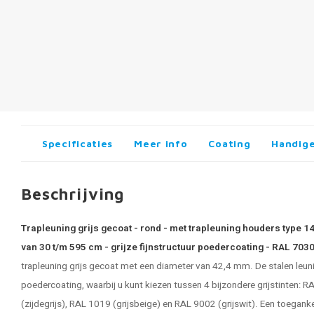
Specificaties
Meer info
Coating
Handige
Beschrijving
Trapleuning grijs gecoat - rond - met trapleuning houders type 1
van 30 t/m 595 cm - grijze fijnstructuur poedercoating - RAL 7030
trapleuning grijs
gecoat met een diameter van 42,4 mm. De stalen leuning
poedercoating, waarbij u kunt kiezen tussen 4 bijzondere grijstinten: 
(zijdegrijs), RAL 1019 (grijsbeige) en RAL 9002 (grijswit). Een toeganke