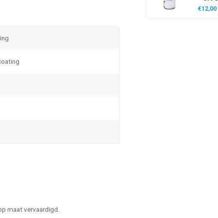
€12,00
ting
coating
 op maat vervaardigd.