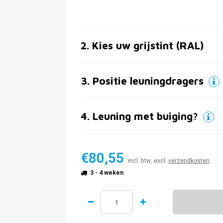
2
.
Kies uw grijstint (RAL)
3
.
Positie leuningdragers
4
.
Leuning met buiging?
€80,55
incl. btw, excl.
verzendkosten
3 - 4 weken