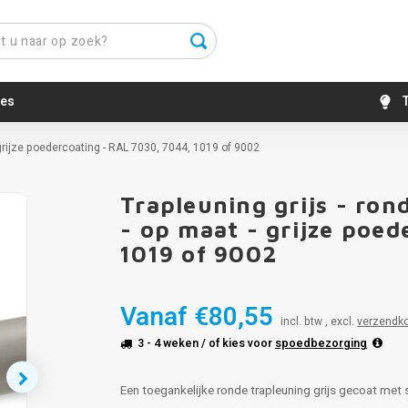
es
T
 grijze poedercoating - RAL 7030, 7044, 1019 of 9002
Trapleuning grijs - ron
- op maat - grijze poe
1019 of 9002
Vanaf
€80,55
incl. btw , excl.
verzendk
3 - 4 weken
/ of kies voor
spoedbezorging
Een toegankelijke ronde trapleuning grijs gecoat met s