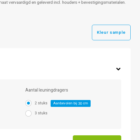
p maat vervaardigd en geleverd incl. houders + bevestigingsmaterialen.
Kleur sample
Aantal leuningdragers
2 stuks
Aanbevolen bij
cm
30
3 stuks