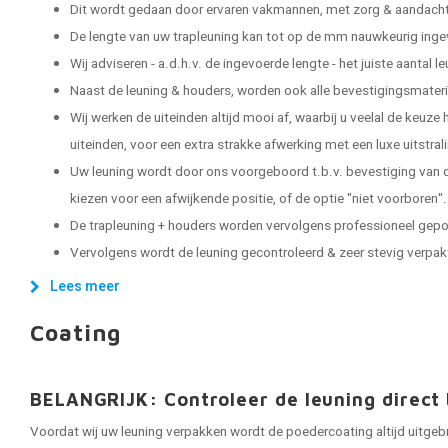
Dit wordt gedaan door ervaren vakmannen, met zorg & aandacht 
De lengte van uw trapleuning kan tot op de mm nauwkeurig ing
Wij adviseren - a.d.h.v. de ingevoerde lengte - het juiste aantal 
Naast de leuning & houders, worden ook alle bevestigingsmater
Wij werken de uiteinden altijd mooi af, waarbij u veelal de keuze
uiteinden, voor een extra strakke afwerking met een luxe uitstral
Uw leuning wordt door ons voorgeboord t.b.v. bevestiging van d
kiezen voor een afwijkende positie, of de optie "niet voorboren".
De trapleuning + houders worden vervolgens professioneel gep
Vervolgens wordt de leuning gecontroleerd & zeer stevig verpakt, 
Lees meer
Coating
BELANGRIJK: Controleer de leuning direct 
Voordat wij uw leuning verpakken wordt de poedercoating altijd uitgeb