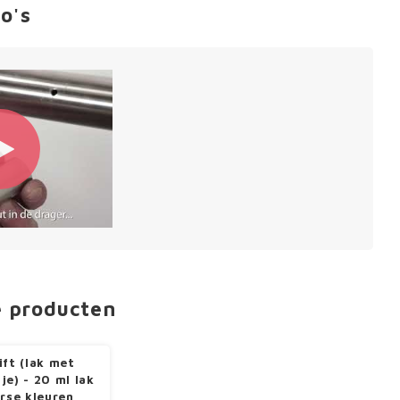
o's
e producten
ift (lak met
je) - 20 ml lak
erse kleuren