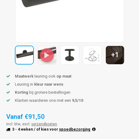
len trapleuning
hroeven
A
edijzeren trapleuning
aalboor & draadtap
metal trapleuning
 balustrade
nzen trapleuning
rderobestang
+1
ulaire leuningen
ntageservice
Maatwerk
leuning ook
op maat
Leuning in
kleur naar wens
Korting
bij grotere bestellingen
Klanten waarderen ons met een
9,5/10
Vanaf
€91,50
incl. btw, excl.
verzendkosten
3 - 4 weken
/ of kies voor
spoedbezorging