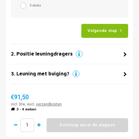
3 stuks
Volgende stap
2
.
Positie leuningdragers
3
.
Leuning met buiging?
€91,50
incl. btw, excl.
verzendkosten
3 - 4 weken
Doorloop eerst de stappen