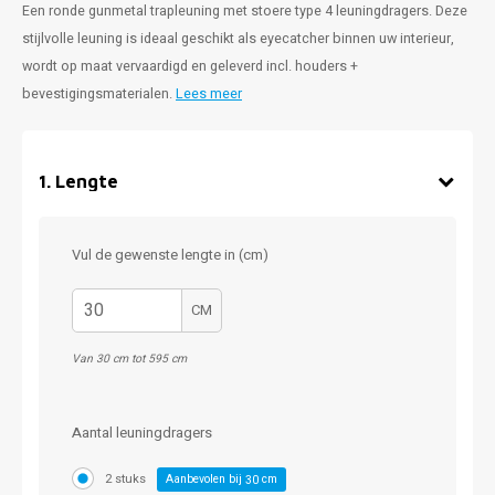
Een ronde gunmetal trapleuning met stoere type 4 leuningdragers. Deze
stijlvolle leuning is ideaal geschikt als eyecatcher binnen uw interieur,
wordt op maat vervaardigd en geleverd incl. houders +
bevestigingsmaterialen.
Lees meer
1
.
Lengte
Vul de gewenste lengte in (cm)
CM
Van 30 cm tot 595 cm
Aantal leuningdragers
2 stuks
Aanbevolen bij
cm
30