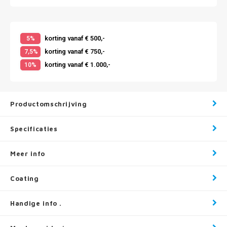
korting vanaf € 500,-
5%
korting vanaf € 750,-
7,5%
korting vanaf € 1.000,-
10%
Productomschrijving
Specificaties
Meer info
Coating
Handige info .