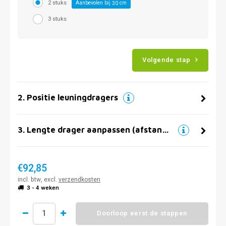
2 stuks
Aanbevolen bij
cm
30
3 stuks
Volgende stap
2
.
Positie leuningdragers
3
.
Lengte drager aanpassen (afstand muur)
€92,85
incl. btw, excl.
verzendkosten
3 - 4 weken
Doorloop eerst de stappen