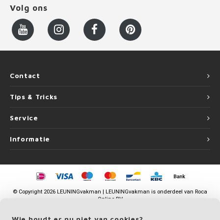
Volg ons
Contact
Tips & Tricks
Service
Informatie
©
Copyright
2026 LEUNINGvakman | LEUNINGvakman is onderdeel van
Roca
Online BV
Wie houdt er nu niet van cookies?