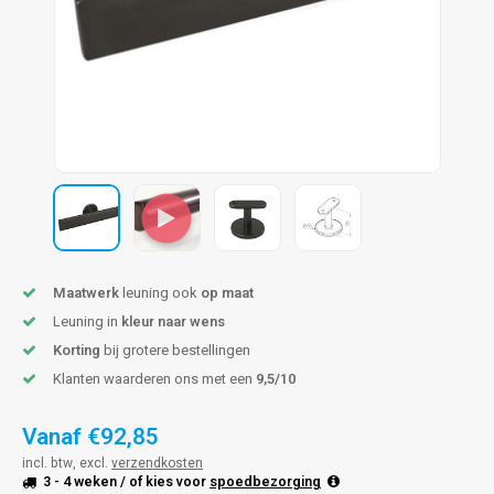
len trapleuning
hroeven
A
edijzeren trapleuning
aalboor & draadtap
metal trapleuning
 balustrade
nzen trapleuning
rderobestang
ulaire leuningen
ntageservice
Maatwerk
leuning ook
op maat
Leuning in
kleur naar wens
Korting
bij grotere bestellingen
Klanten waarderen ons met een
9,5/10
Vanaf
€92,85
incl. btw, excl.
verzendkosten
3 - 4 weken
/ of kies voor
spoedbezorging