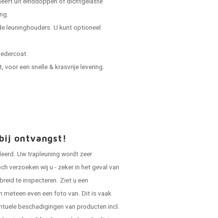
 heeft uit einddoppen of dichtgelaste
ing.
e leuninghouders. U kunt optioneel
oedercoat.
voor een snelle & krasvrije levering.
bij ontvangst!
leerd. Uw trapleuning wordt zeer
ch verzoeken wij u - zeker in het geval van
breid te inspecteren. Ziet u een
n meteen even een foto van. Dit is vaak
ntuele beschadigingen van producten incl.