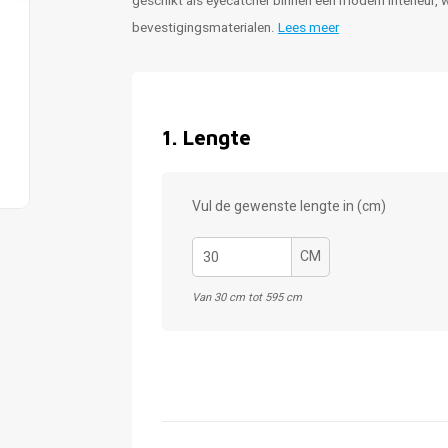
geschikt als eyecatcher binnen een modern interieur, 
bevestigingsmaterialen.
Lees meer
1
.
Lengte
Vul de gewenste lengte in (cm)
CM
Van 30 cm tot 595 cm