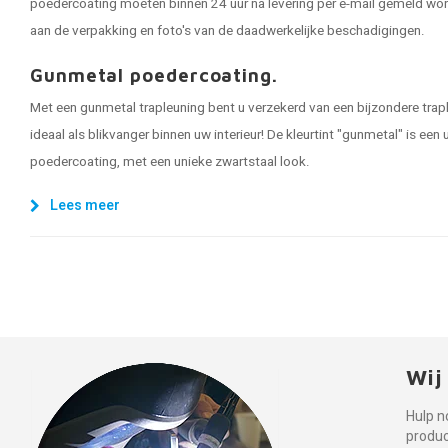
poedercoating moeten binnen 24 uur na levering per e-mail gemeld word
aan de verpakking en foto's van de daadwerkelijke beschadigingen.
Gunmetal poedercoating.
Met een gunmetal trapleuning bent u verzekerd van een bijzondere trap
ideaal als blikvanger binnen uw interieur! De kleurtint "gunmetal" is ee
poedercoating, met een unieke zwartstaal look.
Lees meer
Wij
Hulp n
produ