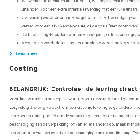
Wij werken de uiteinden altijd mooi af, waarbij u veelal de keuze
uiteinden, voor een extra strakke afwerking met een luxe uitstral
Uw leuning wordt door ons voorgeboord t.b.v. bevestiging van d
kiezen voor een afwijkende positie, of de optie "niet voorboren".
De trapleuning + houders worden vervolgens professioneel gep
Vervolgens wordt de leuning gecontroleerd & zeer stevig verpakt, 
Lees meer
Coating
BELANGRIJK: Controleer de leuning direct 
Voordat uw trapleuning verpakt wordt, wordt deze uitgebreid gecontro
zorgvuldig & stevig verpakt, om een krasvrije levering te garanderen. To
een poedercoating - altijd om de verpakking direct bij ontvangast uitge
beschadiging aan de verpakking, of valt er iets anders op, maak hier da
een voorbode van een eventuele beschadiging aan de coatinglaag. Eve