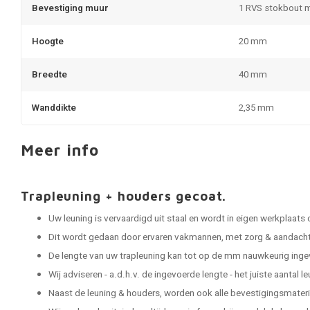
Bevestiging muur
1 RVS stokbout 
Hoogte
20 mm
Breedte
40 mm
Wanddikte
2,35 mm
Meer info
Trapleuning + houders gecoat.
Uw leuning is vervaardigd uit staal en wordt in eigen werkplaats
Dit wordt gedaan door ervaren vakmannen, met zorg & aandacht 
De lengte van uw trapleuning kan tot op de mm nauwkeurig ing
Wij adviseren - a.d.h.v. de ingevoerde lengte - het juiste aantal 
Naast de leuning & houders, worden ook alle bevestigingsmater