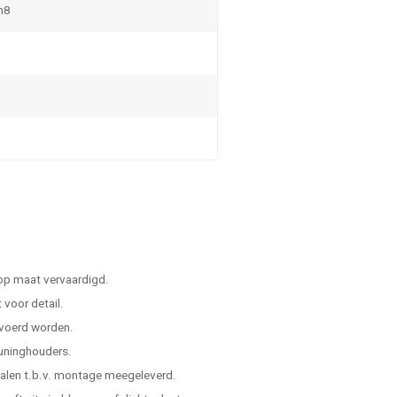
m8
 op maat vervaardigd.
voor detail.
evoerd worden.
leuninghouders.
ialen t.b.v. montage meegeleverd.