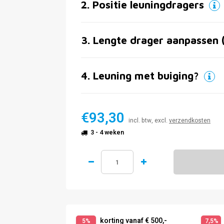
2
.
Positie leuningdragers
3
.
Lengte drager aanpassen 
4
.
Leuning met buiging?
€93,30
incl. btw, excl.
verzendkosten
3 - 4 weken
korting vanaf € 500,-
5%
7,5%