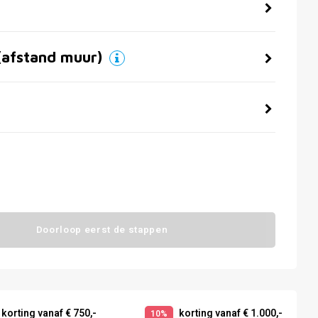
(afstand muur)
Doorloop eerst de stappen
korting vanaf € 750,-
korting vanaf € 1.000,-
10%