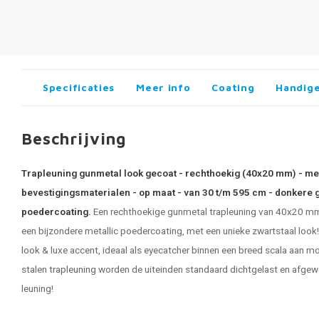
Specificaties
Meer info
Coating
Handige
Beschrijving
Trapleuning gunmetal look gecoat - rechthoekig (40x20 mm) - met
bevestigingsmaterialen - op maat - van 30 t/m 595 cm - donkere g
poedercoating.
Een rechthoekige gunmetal trapleuning van 40x20 mm. 
een bijzondere metallic poedercoating, met een unieke zwartstaal look! 
look & luxe accent, ideaal als eyecatcher binnen een breed scala aan mod
stalen trapleuning
worden de uiteinden standaard dichtgelast en afgewe
leuning!