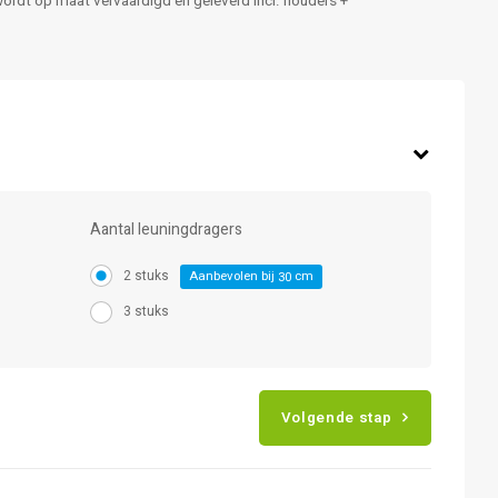
wordt op maat vervaardigd en geleverd incl. houders +
Aantal leuningdragers
2 stuks
Aanbevolen bij
cm
30
3 stuks
Volgende stap