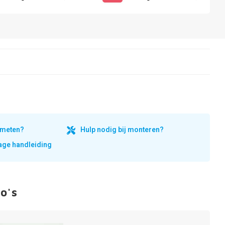
inmeten?
Hulp nodig bij monteren?
ge handleiding
o's