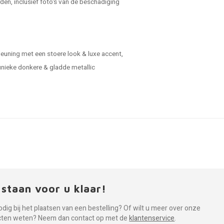
en, inclusief foto's van de beschadiging
leuning met een stoere look & luxe accent,
n unieke donkere & gladde metallic
 staan voor u klaar!
odig bij het plaatsen van een bestelling? Of wilt u meer over onze
cten weten? Neem dan contact op met de
klantenservice
.