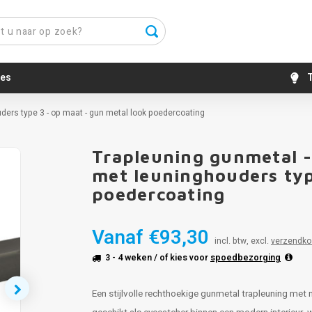
es
T
ders type 3 - op maat - gun metal look poedercoating
Trapleuning gunmetal 
met leuninghouders typ
poedercoating
Vanaf
€93,30
incl. btw, excl.
verzendko
3 - 4 weken
/ of kies voor
spoedbezorging
Een stijlvolle rechthoekige gunmetal trapleuning met