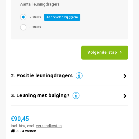
Aantal leuningdragers
2 stuks
Aanbevolen bij
cm
30
3 stuks
Volgende stap
2
.
Positie leuningdragers
3
.
Leuning met buiging?
€90,45
incl. btw, excl.
verzendkosten
3 - 4 weken