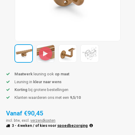
len trapleuning
hroeven
A
edijzeren trapleuning
aalboor & draadtap
metal trapleuning
 balustrade
nzen trapleuning
rderobestang
ulaire leuningen
ntageservice
Maatwerk
leuning ook
op maat
Leuning in
kleur naar wens
Korting
bij grotere bestellingen
Klanten waarderen ons met een
9,5/10
Vanaf
€90,45
incl. btw, excl.
verzendkosten
3 - 4 weken
/ of kies voor
spoedbezorging