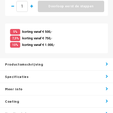
Doorloop eerst de stappen
korting vanaf € 500,-
5%
korting vanaf € 750,-
7,5%
korting vanaf € 1.000,-
10%
Productomschrijving
Specificaties
Meer info
Coating