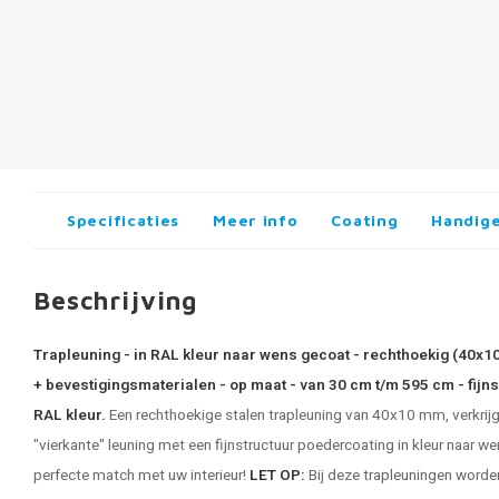
Specificaties
Meer info
Coating
Handige
Beschrijving
Trapleuning - in RAL kleur naar wens gecoat - rechthoekig (40x1
+ bevestigingsmaterialen - op maat - van 30 cm t/m 595 cm - fijns
RAL kleur.
Een rechthoekige stalen trapleuning van 40x10 mm, verkrijgb
"vierkante" leuning met een fijnstructuur poedercoating in kleur naar wen
perfecte match met uw interieur!
LET OP:
Bij deze
trapleuningen
worden