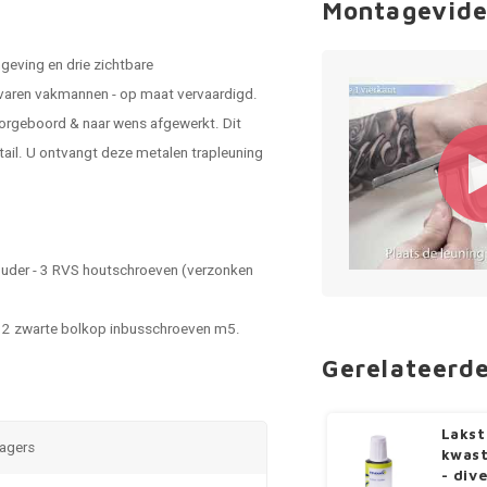
Montagevide
geving en drie zichtbare
rvaren vakmannen - op maat vervaardigd.
orgeboord & naar wens afgewerkt. Dit
tail. U ontvangt deze metalen trapleuning
houder - 3 RVS houtschroeven (verzonken
 - 2 zwarte bolkop inbusschroeven m5.
Gerelateerd
Lakst
ragers
kwast
- div