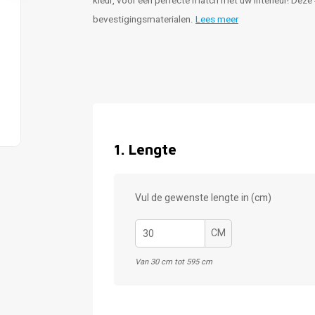
kleur, voor een perfecte match met uw interieur! Dez
bevestigingsmaterialen.
Lees meer
1
.
Lengte
Vul de gewenste lengte in (cm)
CM
Van 30 cm tot 595 cm