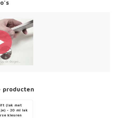
o's
e producten
ift (lak met
je) - 20 ml lak
erse kleuren