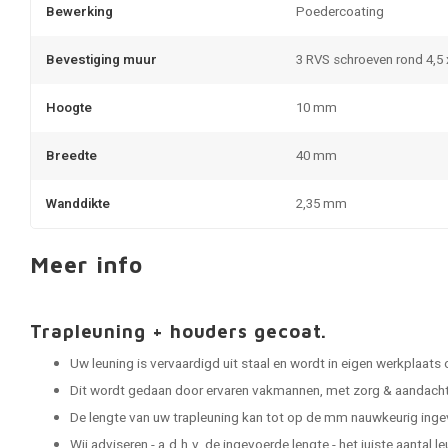
Bewerking
Poedercoating
Bevestiging muur
3 RVS schroeven rond 4,5
Hoogte
10 mm
Breedte
40 mm
Wanddikte
2,35 mm
Meer info
Trapleuning + houders gecoat.
Uw leuning is vervaardigd uit staal en wordt in eigen werkplaats
Dit wordt gedaan door ervaren vakmannen, met zorg & aandacht 
De lengte van uw trapleuning kan tot op de mm nauwkeurig ing
Wij adviseren - a.d.h.v. de ingevoerde lengte - het juiste aantal 