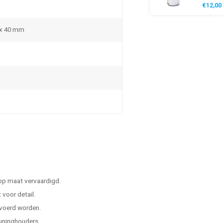
€12,00
 x 40 mm
 op maat vervaardigd.
voor detail.
evoerd worden.
leuninghouders.