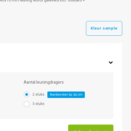
e 40x10 mm leuning wordt geleverd incl. houders +
Kleur sample
Aantal leuningdragers
2 stuks
Aanbevolen bij
cm
30
3 stuks