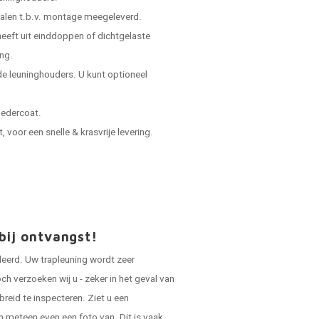
ialen t.b.v. montage meegeleverd.
 heeft uit einddoppen of dichtgelaste
ing.
e leuninghouders. U kunt optioneel
oedercoat.
voor een snelle & krasvrije levering.
bij ontvangst!
leerd. Uw trapleuning wordt zeer
ch verzoeken wij u - zeker in het geval van
breid te inspecteren. Ziet u een
n meteen even een foto van. Dit is vaak