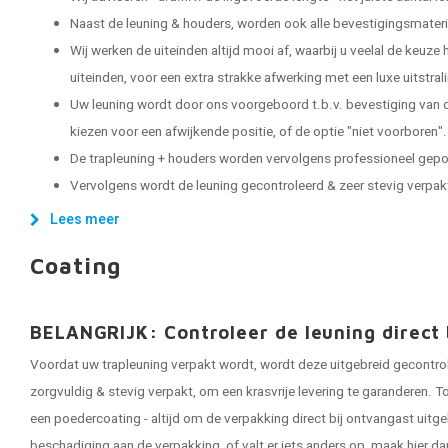
Naast de leuning & houders, worden ook alle bevestigingsmater
Wij werken de uiteinden altijd mooi af, waarbij u veelal de keuze
uiteinden, voor een extra strakke afwerking met een luxe uitstral
Uw leuning wordt door ons voorgeboord t.b.v. bevestiging van d
kiezen voor een afwijkende positie, of de optie "niet voorboren".
De trapleuning + houders worden vervolgens professioneel gep
Vervolgens wordt de leuning gecontroleerd & zeer stevig verpakt, 
Lees meer
Coating
BELANGRIJK: Controleer de leuning direct 
Voordat uw trapleuning verpakt wordt, wordt deze uitgebreid gecontro
zorgvuldig & stevig verpakt, om een krasvrije levering te garanderen. To
een poedercoating - altijd om de verpakking direct bij ontvangast uitge
beschadiging aan de verpakking, of valt er iets anders op, maak hier da