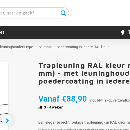
es
T
leuninghouders type 1 - op maat - poedercoating in iedere RAL kleur
Trapleuning RAL kleur 
mm) - met leuninghoude
poedercoating in ieder
Vanaf
€88,90
incl. btw, excl.
verzendko
3 - 4 weken
Een elegante rechthoekige trapleuning - in RAL kleur n