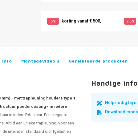
korting vanaf € 500,-
5%
7,5%
 info
Montagevideo's
Gerelateerde producten
Handige info
0 mm) - met trapleuning houders type 1
Hulp nodig bij 
tructuur poedercoating - in iedere
Download monta
aar in iedere RAL kleur. Een elegante
s; Altijd een unieke trapleuning, voor een
 de uiteinden standaard dichtgelast en