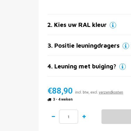
2
.
Kies uw RAL kleur
3
.
Positie leuningdragers
4
.
Leuning met buiging?
€88,90
incl. btw, excl.
verzendkosten
3 - 4 weken