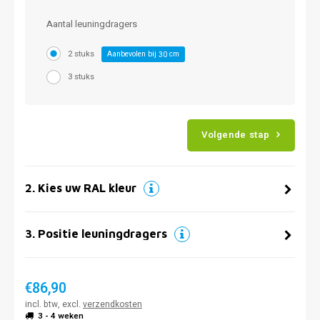
Aantal leuningdragers
2 stuks
Aanbevolen bij
cm
30
3 stuks
Volgende stap
2
.
Kies uw RAL kleur
3
.
Positie leuningdragers
€86,90
incl. btw, excl.
verzendkosten
3 - 4 weken