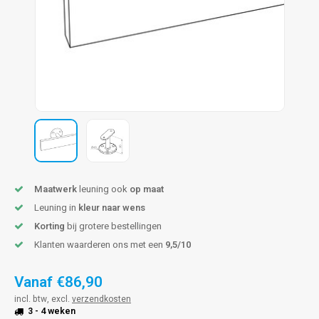
len trapleuning
hroeven
A
edijzeren trapleuning
aalboor & draadtap
metal trapleuning
 balustrade
nzen trapleuning
rderobestang
ulaire leuningen
ntageservice
Maatwerk
leuning ook
op maat
Leuning in
kleur naar wens
Korting
bij grotere bestellingen
Klanten waarderen ons met een
9,5/10
Vanaf
€86,90
incl. btw, excl.
verzendkosten
3 - 4 weken