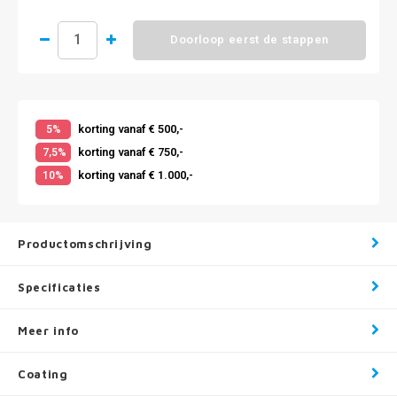
Doorloop eerst de stappen
korting vanaf € 500,-
5%
korting vanaf € 750,-
7,5%
korting vanaf € 1.000,-
10%
Productomschrijving
Specificaties
Meer info
Coating