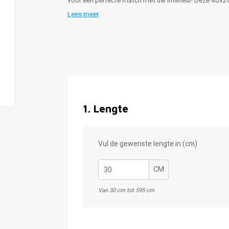
voor een perfecte match met uw interieur! Deze 40x2
Lees meer
1
.
Lengte
Vul de gewenste lengte in (cm)
CM
Van 30 cm tot 595 cm