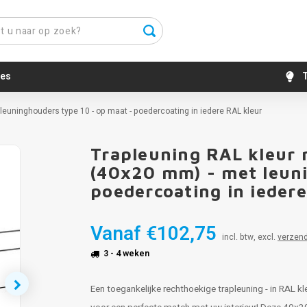
es
T
leuninghouders type 10 - op maat - poedercoating in iedere RAL kleur
Trapleuning RAL kleur 
(40x20 mm) - met leuni
poedercoating in ieder
Vanaf
€102,75
incl. btw, excl.
verzen
3 - 4 weken
Een toegankelijke rechthoekige trapleuning - in RAL kle