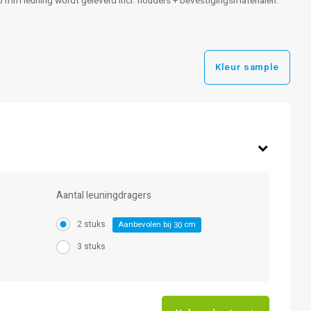
0 mm leuning wordt geleverd incl. houders + bevestigingsmaterialen.
Kleur sample
Aantal leuningdragers
2 stuks
Aanbevolen bij
cm
30
3 stuks