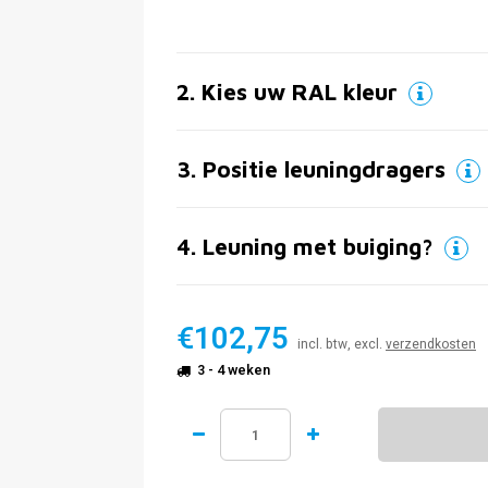
2
.
Kies uw RAL kleur
3
.
Positie leuningdragers
4
.
Leuning met buiging?
€102,75
incl. btw, excl.
verzendkosten
3 - 4 weken