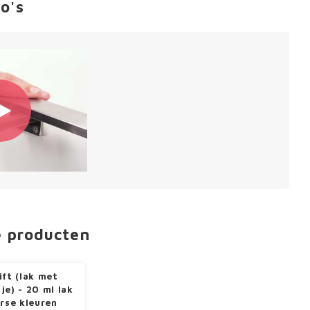
o's
e producten
ift (lak met
je) - 20 ml lak
erse kleuren