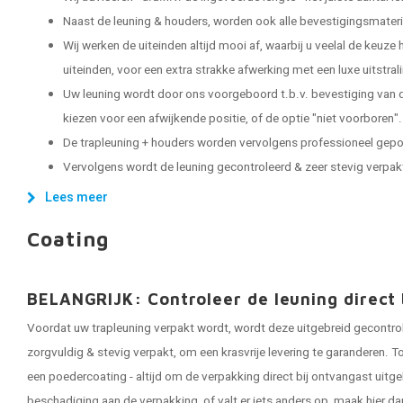
Naast de leuning & houders, worden ook alle bevestigingsmater
Wij werken de uiteinden altijd mooi af, waarbij u veelal de keuze
uiteinden, voor een extra strakke afwerking met een luxe uitstral
Uw leuning wordt door ons voorgeboord t.b.v. bevestiging van d
kiezen voor een afwijkende positie, of de optie "niet voorboren".
De trapleuning + houders worden vervolgens professioneel gep
Vervolgens wordt de leuning gecontroleerd & zeer stevig verpakt, 
Lees meer
Coating
BELANGRIJK: Controleer de leuning direct 
Voordat uw trapleuning verpakt wordt, wordt deze uitgebreid gecontro
zorgvuldig & stevig verpakt, om een krasvrije levering te garanderen. To
een poedercoating - altijd om de verpakking direct bij ontvangast uitge
beschadiging aan de verpakking, of valt er iets anders op, maak hier da