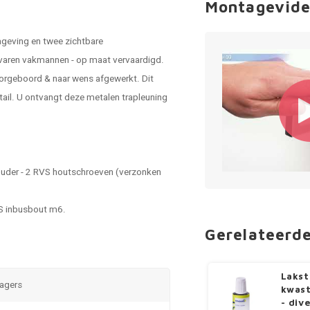
Montagevide
mgeving en twee zichtbare
rvaren vakmannen - op maat vervaardigd.
orgeboord & naar wens afgewerkt. Dit
tail. U ontvangt deze metalen trapleuning
.
houder - 2 RVS houtschroeven (verzonken
VS inbusbout m6.
Gerelateerd
Lakst
ragers
kwast
- div