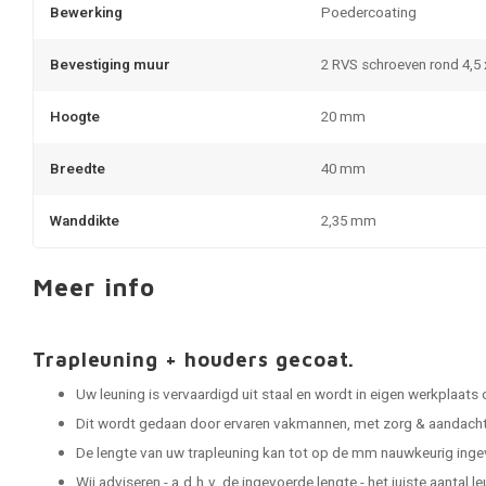
Bewerking
Poedercoating
Bevestiging muur
2 RVS schroeven rond 4,5
Hoogte
20 mm
Breedte
40 mm
Wanddikte
2,35 mm
Meer info
Trapleuning + houders gecoat.
Uw leuning is vervaardigd uit staal en wordt in eigen werkplaats
Dit wordt gedaan door ervaren vakmannen, met zorg & aandacht 
De lengte van uw trapleuning kan tot op de mm nauwkeurig ing
Wij adviseren - a.d.h.v. de ingevoerde lengte - het juiste aantal 