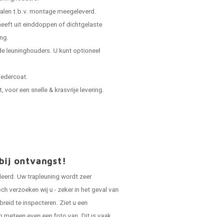
ialen t.b.v. montage meegeleverd.
 heeft uit einddoppen of dichtgelaste
ing.
e leuninghouders. U kunt optioneel
oedercoat.
voor een snelle & krasvrije levering.
bij ontvangst!
leerd. Uw trapleuning wordt zeer
ch verzoeken wij u - zeker in het geval van
breid te inspecteren. Ziet u een
n meteen even een foto van. Dit is vaak