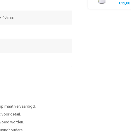
€12,00
 x 40 mm
 op maat vervaardigd.
voor detail.
evoerd worden.
leuninghouders.