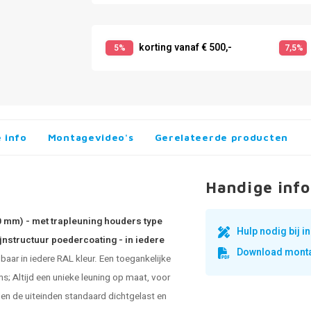
korting vanaf € 500,-
5%
7,5%
 info
Montagevideo's
Gerelateerde producten
Handige info
0 mm) - met trapleuning houders type
Hulp nodig bij 
jnstructuur poedercoating - in iedere
Download monta
aar in iedere RAL kleur. Een toegankelijke
ns; Altijd een unieke
leuning op maat
, voor
en de uiteinden standaard dichtgelast en