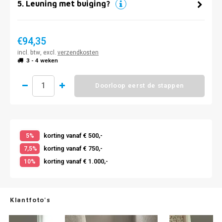
5
.
Leuning met buiging?
€94,35
incl. btw, excl.
verzendkosten
3 - 4 weken
Doorloop eerst de stappen
korting vanaf € 500,-
5%
korting vanaf € 750,-
7,5%
korting vanaf € 1.000,-
10%
Klantfoto's