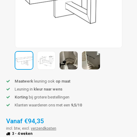
len trapleuning
hroeven
A
edijzeren trapleuning
aalboor & draadtap
metal trapleuning
 balustrade
nzen trapleuning
rderobestang
ulaire leuningen
ntageservice
Maatwerk
leuning ook
op maat
Leuning in
kleur naar wens
Korting
bij grotere bestellingen
Klanten waarderen ons met een
9,5/10
Vanaf
€94,35
incl. btw, excl.
verzendkosten
3 - 4 weken