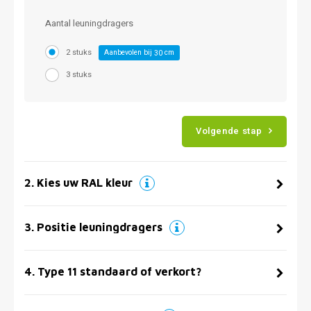
Aantal leuningdragers
2 stuks
Aanbevolen bij
cm
30
3 stuks
Volgende stap
2
.
Kies uw RAL kleur
3
.
Positie leuningdragers
4
.
Type 11 standaard of verkort?