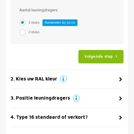
Aantal leuningdragers
2 stuks
Aanbevolen bij
cm
30
3 stuks
Volgende stap
2
.
Kies uw RAL kleur
3
.
Positie leuningdragers
4
.
Type 16 standaard of verkort?