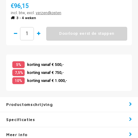
€96,15
incl. btw, excl.
verzendkosten
3 - 4 weken
Doorloop eerst de stappen
korting vanaf € 500,-
5%
korting vanaf € 750,-
7,5%
korting vanaf € 1.000,-
10%
Productomschrijving
Specificaties
Meer info