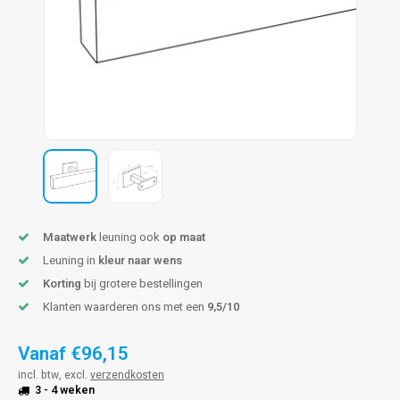
len trapleuning
hroeven
A
edijzeren trapleuning
aalboor & draadtap
metal trapleuning
 balustrade
nzen trapleuning
rderobestang
ulaire leuningen
ntageservice
Maatwerk
leuning ook
op maat
Leuning in
kleur naar wens
Korting
bij grotere bestellingen
Klanten waarderen ons met een
9,5/10
Vanaf
€96,15
incl. btw, excl.
verzendkosten
3 - 4 weken