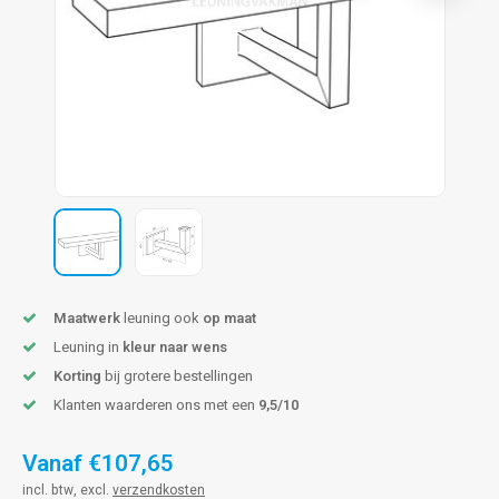
len trapleuning
hroeven
A
edijzeren trapleuning
aalboor & draadtap
metal trapleuning
 balustrade
nzen trapleuning
rderobestang
ulaire leuningen
ntageservice
Maatwerk
leuning ook
op maat
Leuning in
kleur naar wens
Korting
bij grotere bestellingen
Klanten waarderen ons met een
9,5/10
Vanaf
€107,65
incl. btw, excl.
verzendkosten