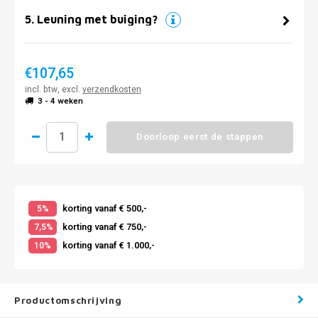
5
.
Leuning met buiging?
€107,65
incl. btw, excl.
verzendkosten
3 - 4 weken
Doorloop eerst de stappen
korting vanaf € 500,-
5%
korting vanaf € 750,-
7,5%
korting vanaf € 1.000,-
10%
Productomschrijving