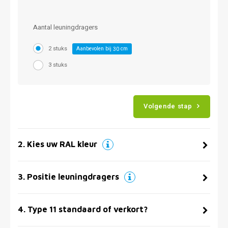
Aantal leuningdragers
2 stuks
Aanbevolen bij
cm
30
3 stuks
Volgende stap
2
.
Kies uw RAL kleur
3
.
Positie leuningdragers
4
.
Type 11 standaard of verkort?