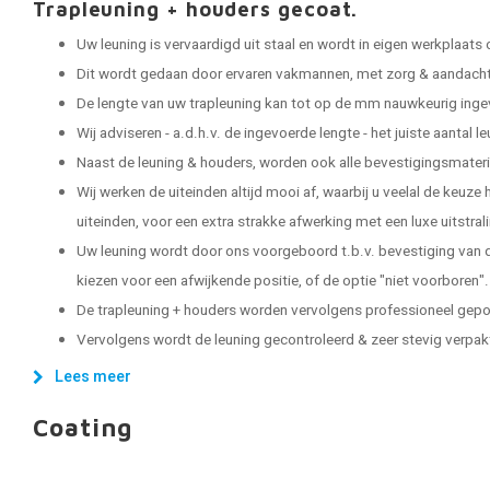
Trapleuning + houders gecoat.
Uw leuning is vervaardigd uit staal en wordt in eigen werkplaats
Dit wordt gedaan door ervaren vakmannen, met zorg & aandacht 
De lengte van uw trapleuning kan tot op de mm nauwkeurig ing
Wij adviseren - a.d.h.v. de ingevoerde lengte - het juiste aantal 
Naast de leuning & houders, worden ook alle bevestigingsmater
Wij werken de uiteinden altijd mooi af, waarbij u veelal de keuze
uiteinden, voor een extra strakke afwerking met een luxe uitstral
Uw leuning wordt door ons voorgeboord t.b.v. bevestiging van d
kiezen voor een afwijkende positie, of de optie "niet voorboren".
De trapleuning + houders worden vervolgens professioneel gep
Vervolgens wordt de leuning gecontroleerd & zeer stevig verpakt, 
Lees meer
Coating