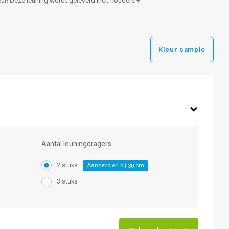
eur! Deze leuning wordt geleverd incl. houders +
Kleur sample
Aantal leuningdragers
2 stuks
Aanbevolen bij
cm
30
3 stuks