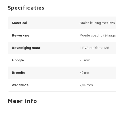
Specificaties
Materiaal
Stalen leuning met RVS
Bewerking
Poedercoating (2-laags
Bevestiging muur
1 RVS stokbout M8
Hoogte
20 mm
Breedte
40 mm
Wanddikte
2,35 mm
Meer info