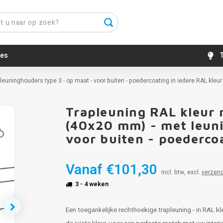
es
T
euninghouders type 3 - op maat - voor buiten - poedercoating in iedere RAL kleur
Trapleuning RAL kleur 
(40x20 mm) - met leuni
voor buiten - poedercoa
Vanaf
€101,30
incl. btw, excl.
verzen
3 - 4 weken
Een toegankelijke rechthoekige trapleuning - in RAL k