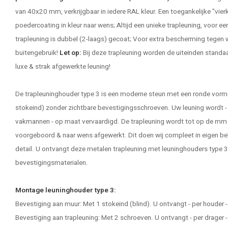
van 40x20 mm, verkrijgbaar in iedere RAL kleur. Een toegankelijke "vierk
poedercoating in kleur naar wens; Altijd een unieke
trapleuning
, voor e
trapleuning is dubbel (2-laags) gecoat; Voor extra bescherming tege
buitengebruik!
Let op:
Bij deze trapleuning worden de uiteinden standaa
luxe & strak afgewerkte leuning!
De trapleuninghouder type 3 is een moderne steun met een ronde vor
stokeind) zonder zichtbare bevestigingsschroeven. Uw leuning wordt - 
vakmannen - op maat vervaardigd. De trapleuning wordt tot op de mm
voorgeboord & naar wens afgewerkt. Dit doen wij compleet in eigen beh
detail. U ontvangt deze metalen trapleuning met leuninghouders type 3, 
bevestigingsmaterialen.
Montage leuninghouder type 3:
Bevestiging aan muur: Met 1 stokeind (blind). U ontvangt - per houder
Bevestiging aan trapleuning: Met 2 schroeven. U ontvangt - per drage