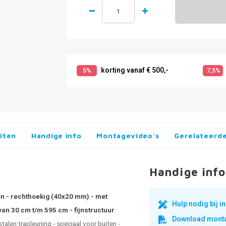
korting vanaf € 500,-
5%
7,5%
iten
Handige info
Montagevideo's
Gerelateerd
Handige info
en - rechthoekig (40x20 mm) - met
Hulp nodig bij 
van 30 cm t/m 595 cm - fijnstructuur
Download monta
talen trapleuning - speciaal voor buiten -