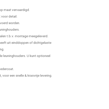
 op maat vervaardigd.
voor detail.
evoerd worden.
leuninghouders.
ialen t.b.v. montage meegeleverd.
 heeft uit einddoppen of dichtgelaste
ing.
e leuninghouders. U kunt optioneel
oedercoat.
voor een snelle & krasvrije levering.