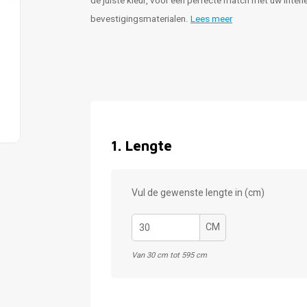
de juiste kleur, voor een perfecte match met uw interi
bevestigingsmaterialen.
Lees meer
1
.
Lengte
Vul de gewenste lengte in (cm)
CM
Van 30 cm tot 595 cm