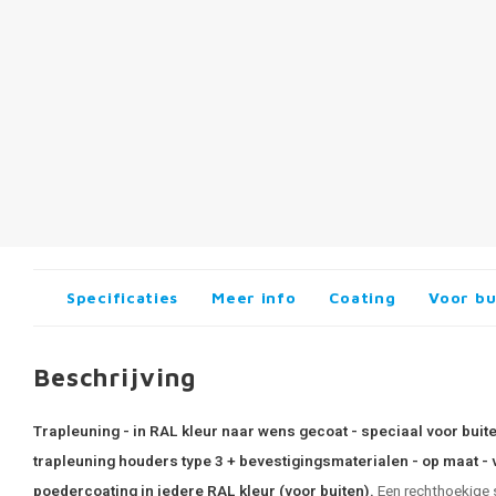
Specificaties
Meer info
Coating
Voor bu
Beschrijving
Trapleuning - in RAL kleur naar wens gecoat - speciaal voor buit
trapleuning houders type 3 + bevestigingsmaterialen - op maat - 
poedercoating in iedere RAL kleur (voor buiten).
Een rechthoekige s