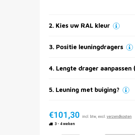
2
.
Kies uw RAL kleur
3
.
Positie leuningdragers
4
.
Lengte drager aanpassen 
5
.
Leuning met buiging?
€101,30
incl. btw, excl.
verzendkosten
3 - 4 weken