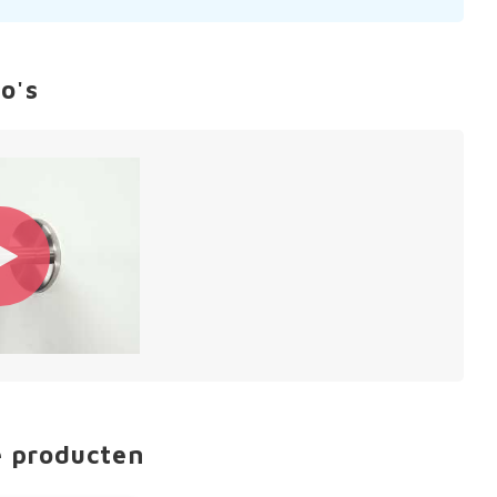
o's
e producten