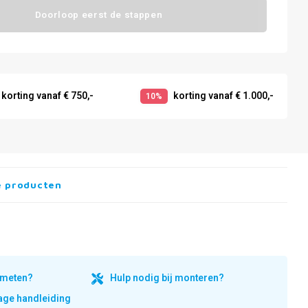
Doorloop eerst de stappen
korting vanaf € 750,-
korting vanaf € 1.000,-
10%
e producten
inmeten?
Hulp nodig bij monteren?
ge handleiding