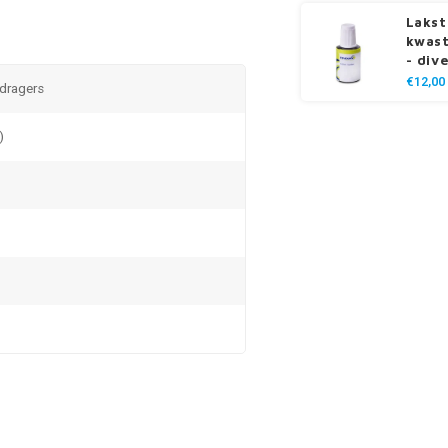
Lakst
kwast
- div
€12,00
 dragers
)