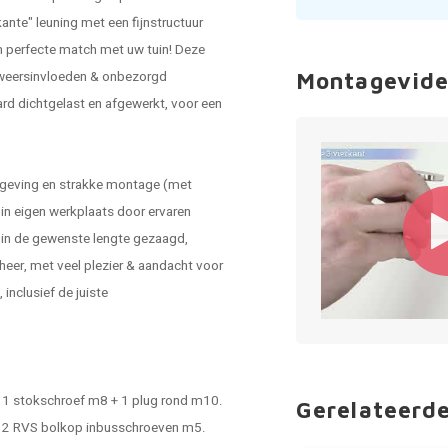
ante" leuning met een fijnstructuur
en perfecte match met uw tuin! Deze
n weersinvloeden & onbezorgd
Montagevide
rd dichtgelast en afgewerkt, voor een
mgeving en strakke montage (met
in eigen werkplaats door ervaren
 in de gewenste lengte gezaagd,
eer, met veel plezier & aandacht voor
inclusief de juiste
 - 1 stokschroef m8 + 1 plug rond m10.
Gerelateerd
r - 2 RVS bolkop inbusschroeven m5.