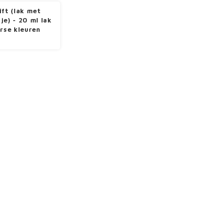
ift (lak met
je) - 20 ml lak
erse kleuren