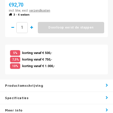
€92,70
incl. btw, excl.
verzendkosten
3 - 4 weken
Doorloop eerst de stappen
korting vanaf € 500,-
5%
korting vanaf € 750,-
7,5%
korting vanaf € 1.000,-
10%
Productomschrijving
Specificaties
Meer info