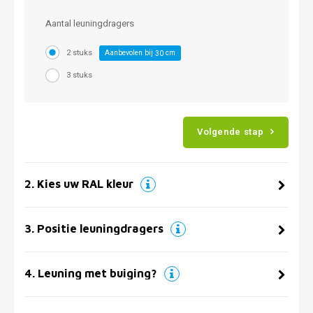
Aantal leuningdragers
2 stuks
Aanbevolen bij
cm
30
3 stuks
Volgende stap
2
.
Kies uw RAL kleur
3
.
Positie leuningdragers
4
.
Leuning met buiging?