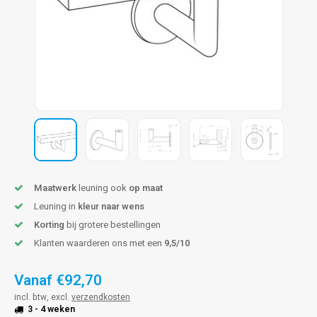
len trapleuning
hroeven
A
edijzeren trapleuning
aalboor & draadtap
metal trapleuning
 balustrade
nzen trapleuning
rderobestang
ulaire leuningen
ntageservice
Maatwerk
leuning ook
op maat
Leuning in
kleur naar wens
Korting
bij grotere bestellingen
Klanten waarderen ons met een
9,5/10
Vanaf
€92,70
incl. btw, excl.
verzendkosten
3 - 4 weken