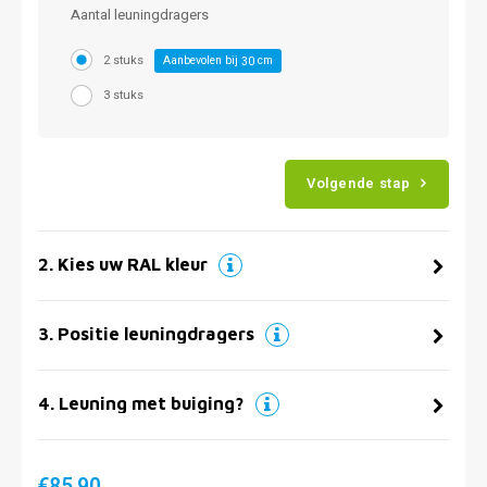
Aantal leuningdragers
2 stuks
Aanbevolen bij
cm
30
3 stuks
Volgende stap
2
.
Kies uw RAL kleur
3
.
Positie leuningdragers
4
.
Leuning met buiging?
€85,90