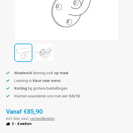
len trapleuning
hroeven
A
edijzeren trapleuning
aalboor & draadtap
metal trapleuning
 balustrade
nzen trapleuning
rderobestang
ulaire leuningen
ntageservice
Maatwerk
leuning ook
op maat
Leuning in
kleur naar wens
Korting
bij grotere bestellingen
Klanten waarderen ons met een
9,5/10
Vanaf
€85,90
incl. btw, excl.
verzendkosten
3 - 4 weken