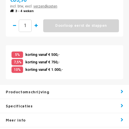
incl. btw, excl.
verzendkosten
3 - 4 weken
Doorloop eerst de stappen
korting vanaf € 500,-
5%
korting vanaf € 750,-
7,5%
korting vanaf € 1.000,-
10%
Productomschrijving
Specificaties
Meer info