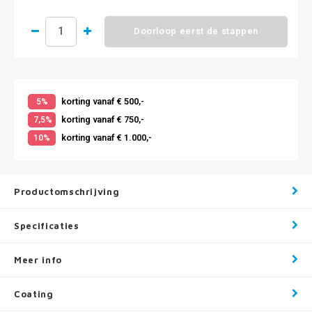
Doorloop eerst de stappen
korting vanaf € 500,-
5%
korting vanaf € 750,-
7,5%
korting vanaf € 1.000,-
10%
Productomschrijving
Specificaties
Meer info
Coating