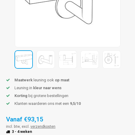
len trapleuning
hroeven
A
edijzeren trapleuning
aalboor & draadtap
metal trapleuning
 balustrade
nzen trapleuning
rderobestang
ulaire leuningen
ntageservice
Maatwerk
leuning ook
op maat
Leuning in
kleur naar wens
Korting
bij grotere bestellingen
Klanten waarderen ons met een
9,5/10
Vanaf
€93,15
incl. btw, excl.
verzendkosten
3 - 4 weken