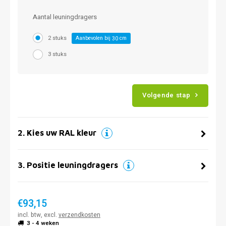
Aantal leuningdragers
2 stuks
Aanbevolen bij
cm
30
3 stuks
Volgende stap
2
.
Kies uw RAL kleur
3
.
Positie leuningdragers
€93,15
incl. btw, excl.
verzendkosten
3 - 4 weken