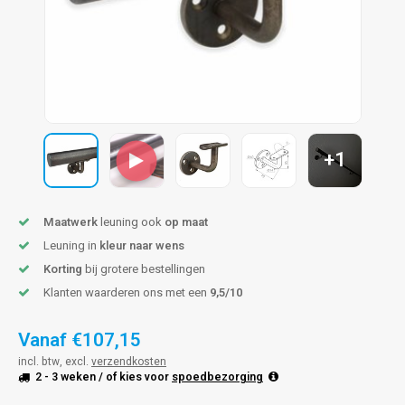
len trapleuning
hroeven
A
edijzeren trapleuning
aalboor & draadtap
metal trapleuning
 balustrade
nzen trapleuning
rderobestang
+1
ulaire leuningen
ntageservice
Maatwerk
leuning ook
op maat
Leuning in
kleur naar wens
Korting
bij grotere bestellingen
Klanten waarderen ons met een
9,5/10
Vanaf
€107,15
incl. btw, excl.
verzendkosten
2 - 3 weken
/ of kies voor
spoedbezorging