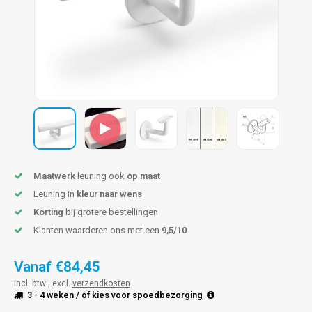
len trapleuning
hroeven
A
edijzeren trapleuning
aalboor & draadtap
metal trapleuning
 balustrade
nzen trapleuning
rderobestang
ulaire leuningen
ntageservice
Maatwerk
leuning ook
op maat
Leuning in
kleur naar wens
Korting
bij grotere bestellingen
Klanten waarderen ons met een
9,5/10
Vanaf
€84,45
incl. btw , excl.
verzendkosten
3 - 4 weken
/ of kies voor
spoedbezorging