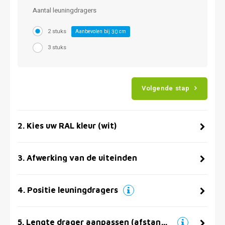
Aantal leuningdragers
2 stuks
Aanbevolen bij
cm
30
3 stuks
Volgende stap
2
.
Kies uw RAL kleur (wit)
3
.
Afwerking van de uiteinden
4
.
Positie leuningdragers
5
.
Lengte drager aanpassen (afstand muur)