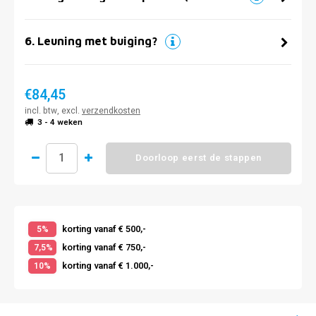
6
.
Leuning met buiging?
€84,45
incl. btw, excl.
verzendkosten
3 - 4 weken
Doorloop eerst de stappen
korting vanaf € 500,-
5%
korting vanaf € 750,-
7,5%
korting vanaf € 1.000,-
10%