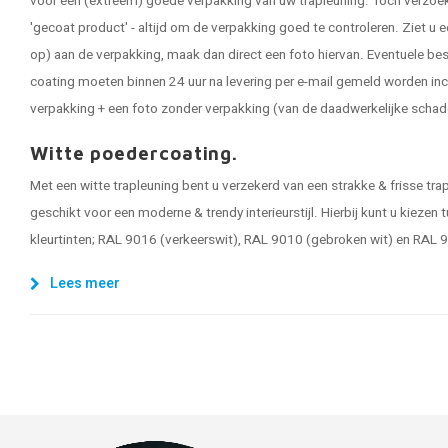
voor een (extreem) goede verpakking van uw trapleuning. Toch verzoeken
'gecoat product' - altijd om de verpakking goed te controleren. Ziet u e
op) aan de verpakking, maak dan direct een foto hiervan. Eventuele be
coating moeten binnen 24 uur na levering per e-mail gemeld worden inc
verpakking + een foto zonder verpakking (van de daadwerkelijke schad
Witte poedercoating.
Met een witte trapleuning bent u verzekerd van een strakke & frisse trapl
geschikt voor een moderne & trendy interieurstijl. Hierbij kunt u kiezen
kleurtinten; RAL 9016 (verkeerswit), RAL 9010 (gebroken wit) en RAL 
Lees meer