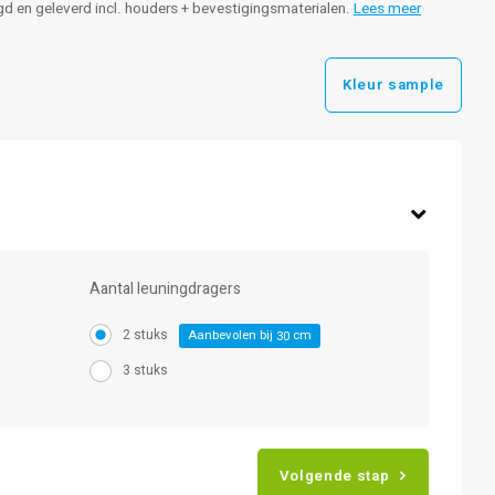
igd en geleverd incl. houders + bevestigingsmaterialen.
Lees meer
Kleur sample
Aantal leuningdragers
2 stuks
Aanbevolen bij
cm
30
3 stuks
Volgende stap