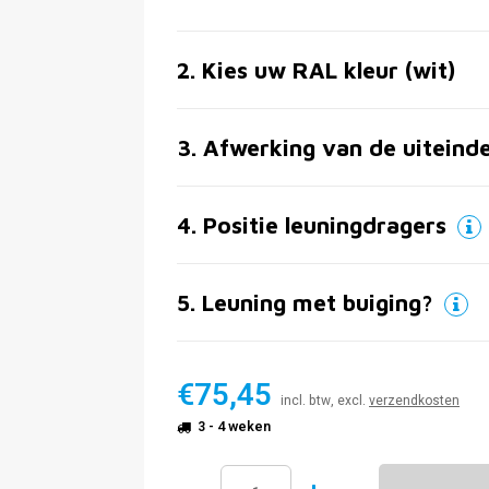
2
.
Kies uw RAL kleur (wit)
3
.
Afwerking van de uiteind
4
.
Positie leuningdragers
5
.
Leuning met buiging?
€75,45
incl. btw, excl.
verzendkosten
3 - 4 weken