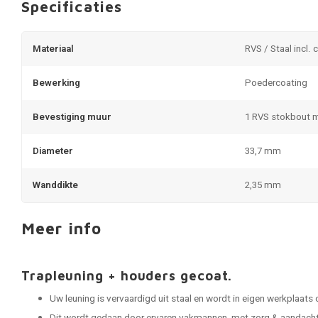
Specificaties
Materiaal
RVS / Staal incl. 
Bewerking
Poedercoating
Bevestiging muur
1 RVS stokbout 
Diameter
33,7 mm
Wanddikte
2,35 mm
Meer info
Trapleuning + houders gecoat.
Uw leuning is vervaardigd uit staal en wordt in eigen werkplaats