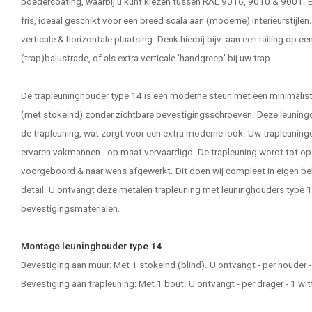
poedercoating, waarbij u kunt kiezen tussen RAL 9016, 9010 & 9001. Een
fris, ideaal geschikt voor een breed scala aan (moderne) interieurstijlen
verticale & horizontale plaatsing. Denk hierbij bijv. aan een railing op e
(trap)balustrade, of als extra verticale 'handgreep' bij uw trap.
De trapleuninghouder type 14 is een moderne steun met een minimali
(met stokeind) zonder zichtbare bevestigingsschroeven. Deze leuningdra
de trapleuning, wat zorgt voor een extra moderne look. Uw
trapleuning
ervaren vakmannen - op maat vervaardigd. De trapleuning wordt tot o
voorgeboord & naar wens afgewerkt. Dit doen wij compleet in eigen beh
detail. U ontvangt deze metalen trapleuning met leuninghouders type 14,
bevestigingsmaterialen.
Montage leuninghouder type 14
Bevestiging aan muur: Met 1 stokeind (blind). U ontvangt - per houder
Bevestiging aan trapleuning: Met 1 bout. U ontvangt - per drager - 1 wi