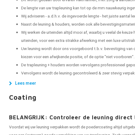
Dit wordt gedaan door ervaren vakmannen, met zorg & aandacht 
De lengte van uw trapleuning kan tot op de mm nauwkeurig ing
Wij adviseren - a.d.h.v. de ingevoerde lengte - het juiste aantal 
Naast de leuning & houders, worden ook alle bevestigingsmater
Wij werken de uiteinden altijd mooi af, waarbij u veelal de keuze
uiteinden, voor een extra strakke afwerking met een luxe uitstral
Uw leuning wordt door ons voorgeboord t.b.v. bevestiging van d
kiezen voor een afwijkende positie, of de optie "niet voorboren".
De trapleuning + houders worden vervolgens professioneel gep
Vervolgens wordt de leuning gecontroleerd & zeer stevig verpakt, 
Lees meer
Coating
BELANGRIJK: Controleer de leuning direct 
Voordat wij uw leuning verpakken wordt de poedercoating altijd uitgeb