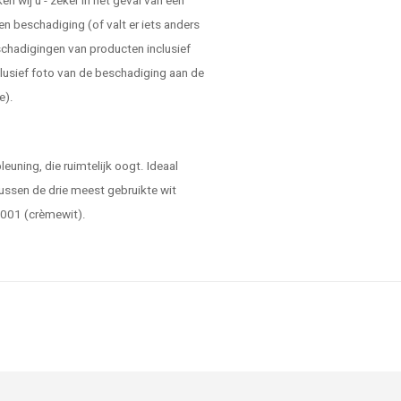
 wij u - zeker in het geval van een
en beschadiging (of valt er iets anders
schadigingen van producten inclusief
lusief foto van de beschadiging aan de
e).
euning, die ruimtelijk oogt. Ideaal
 tussen de drie meest gebruikte wit
9001 (crèmewit).