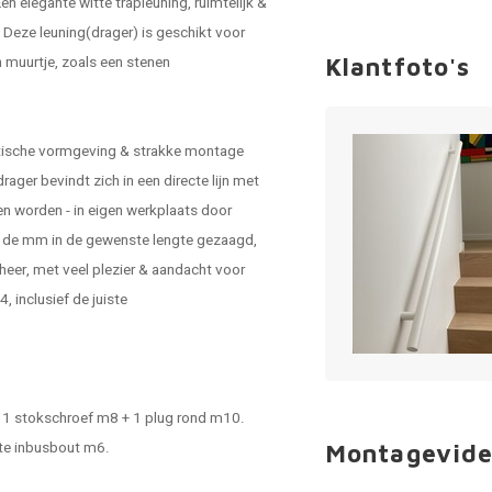
 elegante witte trapleuning, ruimtelijk &
. Deze leuning(drager) is geschikt voor
en muurtje, zoals een stenen
Klantfoto's
stische vormgeving & strakke montage
ger bevindt zich in een directe lijn met
en
worden - in eigen werkplaats door
p de mm in de gewenste lengte gezaagd,
eer, met veel plezier & aandacht voor
 inclusief de juiste
 - 1 stokschroef m8 + 1 plug rond m10.
tte inbusbout m6.
Montagevide