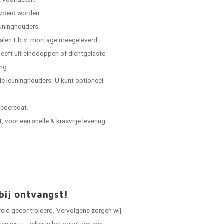
voor detail.
evoerd worden.
leuninghouders.
ialen t.b.v. montage meegeleverd.
 heeft uit einddoppen of dichtgelaste
ing.
e leuninghouders. U kunt optioneel
oedercoat.
voor een snelle & krasvrije levering.
bij ontvangst!
reid gecontroleerd. Vervolgens zorgen wij