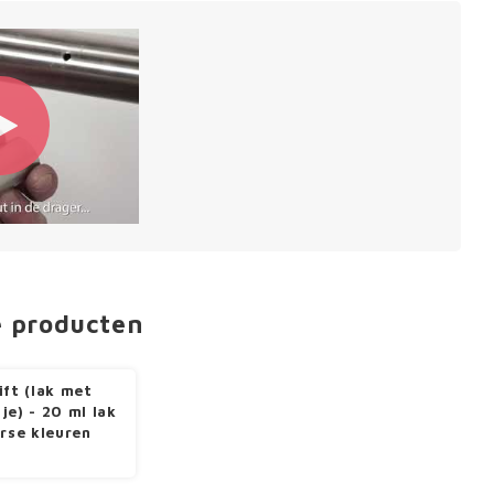
e producten
ift (lak met
je) - 20 ml lak
erse kleuren