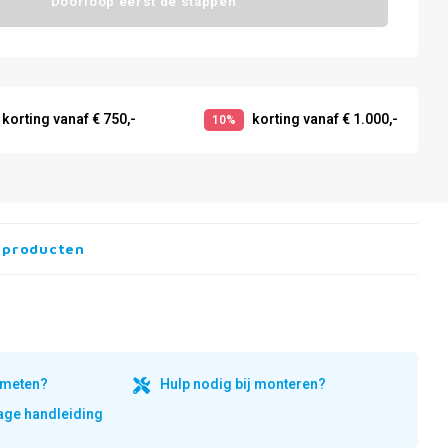
Doorloop eerst de stappen
korting vanaf € 750,-
korting vanaf € 1.000,-
10%
 producten
inmeten?
Hulp nodig bij monteren?
ge handleiding