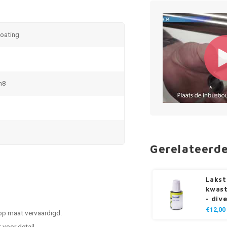
coating
m8
Gerelateerd
Lakst
kwast
- div
€12,00
 op maat vervaardigd.