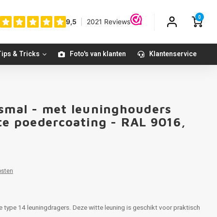
0
ips & Tricks
Foto's van klanten
Klantenservice
 smal - met leuninghouders
Populair
te poedercoating - RAL 9016,
osten
 type 14 leuningdragers. Deze witte leuning is geschikt voor praktisch