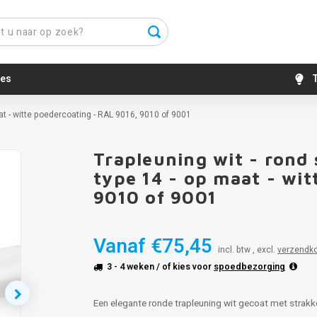
es
T
at - witte poedercoating - RAL 9016, 9010 of 9001
Trapleuning wit - rond
Populair
type 14 - op maat - wit
9010 of 9001
Vanaf
€75,45
incl. btw , excl.
verzendk
3 - 4 weken
/ of kies voor
spoedbezorging
Een elegante ronde trapleuning wit gecoat met strakke