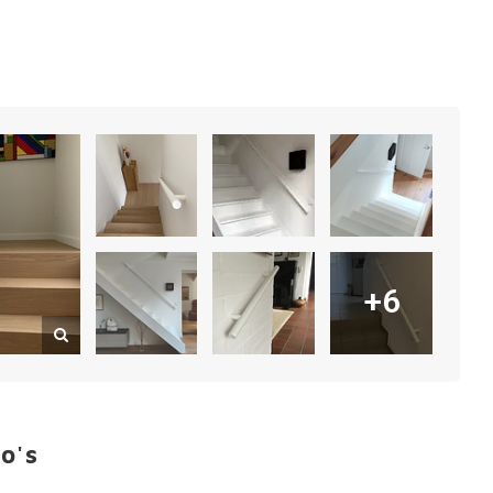
+6
o's