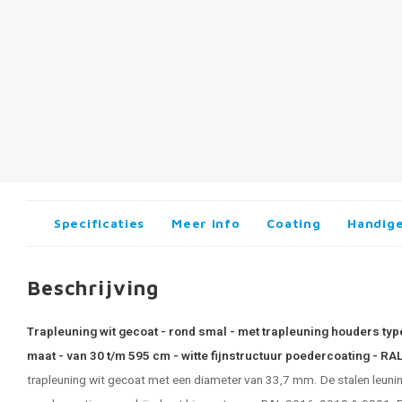
Specificaties
Meer info
Coating
Handige
Beschrijving
Trapleuning wit gecoat - rond smal - met trapleuning houders typ
maat - van 30 t/m 595 cm - witte fijnstructuur poedercoating - R
trapleuning wit gecoat met een diameter van 33,7 mm. De stalen leuning