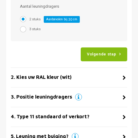
Aantal leuningdragers
2 stuks
Aanbevolen bij
cm
30
3 stuks
Volgende stap
2
.
Kies uw RAL kleur (wit)
3
.
Positie leuningdragers
4
.
Type 11 standaard of verkort?
5
.
Leuning met buiging?