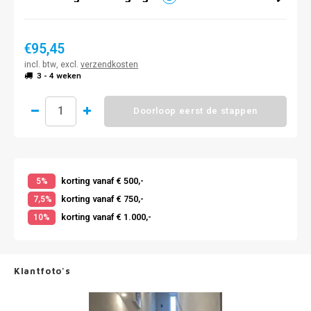
€95,45
incl. btw, excl.
verzendkosten
3 - 4 weken
Doorloop eerst de stappen
korting vanaf € 500,-
5%
korting vanaf € 750,-
7,5%
korting vanaf € 1.000,-
10%
Klantfoto's