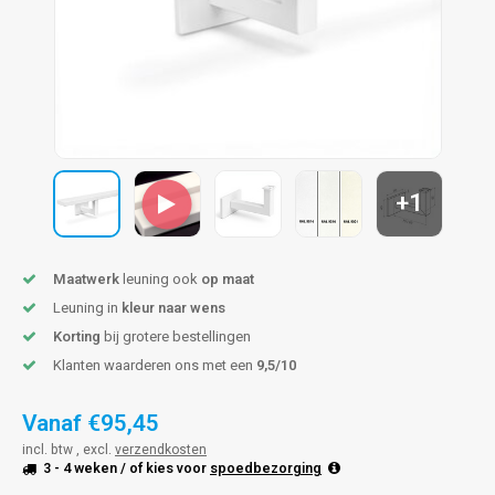
len trapleuning
hroeven
A
edijzeren trapleuning
aalboor & draadtap
metal trapleuning
 balustrade
nzen trapleuning
rderobestang
+1
ulaire leuningen
ntageservice
Maatwerk
leuning ook
op maat
Leuning in
kleur naar wens
Korting
bij grotere bestellingen
Klanten waarderen ons met een
9,5/10
Vanaf
€95,45
incl. btw , excl.
verzendkosten
3 - 4 weken
/ of kies voor
spoedbezorging