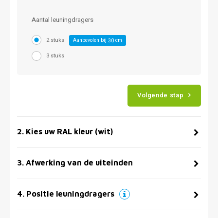
Aantal leuningdragers
2 stuks
Aanbevolen bij
cm
30
3 stuks
Volgende stap
2
.
Kies uw RAL kleur (wit)
3
.
Afwerking van de uiteinden
4
.
Positie leuningdragers