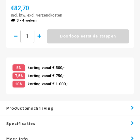
€82,70
incl. btw, excl.
verzendkosten
3 - 4 weken
Doorloop eerst de stappen
korting vanaf € 500,-
5%
korting vanaf € 750,-
7,5%
korting vanaf € 1.000,-
10%
Productomschrijving
Specificaties
Meer info