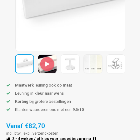
len trapleuning
hroeven
A
edijzeren trapleuning
aalboor & draadtap
metal trapleuning
 balustrade
nzen trapleuning
rderobestang
ulaire leuningen
ntageservice
Maatwerk
leuning ook
op maat
Leuning in
kleur naar wens
Korting
bij grotere bestellingen
Klanten waarderen ons met een
9,5/10
Vanaf
€82,70
incl. btw , excl.
verzendkosten
3 - 4 weken
/ of kies voor
spoedbezorging