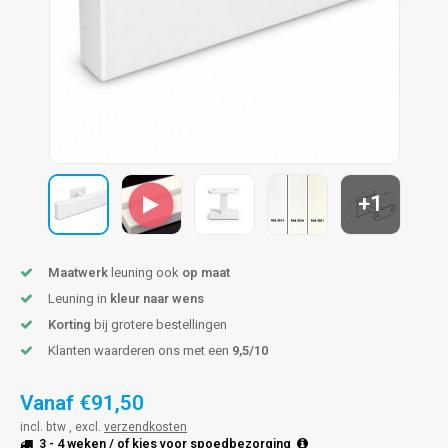
len trapleuning
hroeven
A
edijzeren trapleuning
aalboor & draadtap
metal trapleuning
 balustrade
nzen trapleuning
rderobestang
+1
ulaire leuningen
ntageservice
Maatwerk
leuning ook
op maat
Leuning in
kleur naar wens
Korting
bij grotere bestellingen
Klanten waarderen ons met een
9,5/10
Vanaf
€91,50
incl. btw , excl.
verzendkosten
3 - 4 weken
/ of kies voor
spoedbezorging