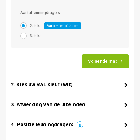
Aantal leuningdragers
2 stuks
Aanbevolen bij
cm
30
3 stuks
Volgende stap
2
.
Kies uw RAL kleur (wit)
3
.
Afwerking van de uiteinden
4
.
Positie leuningdragers