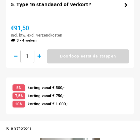
5
.
Type 16 standaard of verkort?
€91,50
incl. btw, excl.
verzendkosten
3 - 4 weken
Doorloop eerst de stappen
korting vanaf € 500,-
5%
korting vanaf € 750,-
7,5%
korting vanaf € 1.000,-
10%
Klantfoto's