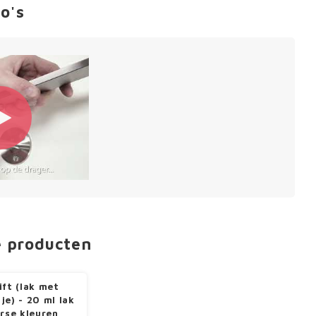
o's
e producten
ift (lak met
je) - 20 ml lak
erse kleuren