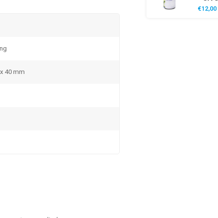
€12,00
ing
5 x 40 mm