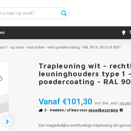
es
T
pe 1 - op maat - voor buiten - witte poedercoating - RAL 9016, 9010 of 9001
Trapleuning wit - rech
leuninghouders type 1 -
poedercoating - RAL 90
Vanaf
€101,30
incl. btw , excl.
verzen
3 - 4 weken
/ of kies voor
spoedbezorging
Een toegankelijke rechthoekige trapleuning wit gecoat