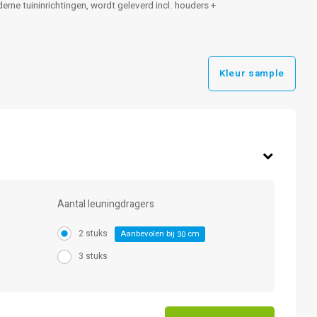
rne tuininrichtingen, wordt geleverd incl. houders +
Kleur sample
Aantal leuningdragers
2 stuks
Aanbevolen bij
cm
30
3 stuks