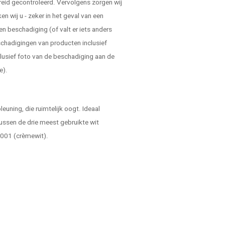
reid gecontroleerd. Vervolgens zorgen wij
 wij u - zeker in het geval van een
en beschadiging (of valt er iets anders
schadigingen van producten inclusief
lusief foto van de beschadiging aan de
e).
euning, die ruimtelijk oogt. Ideaal
 tussen de drie meest gebruikte wit
9001 (crèmewit).