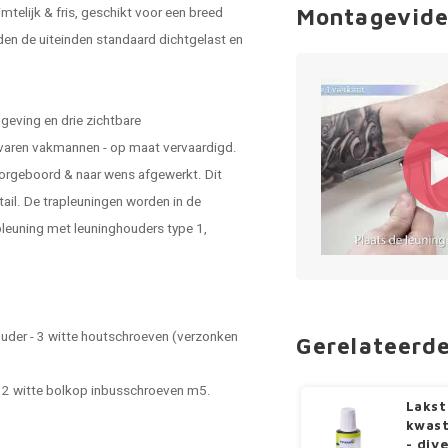
uimtelijk & fris, geschikt voor een breed
Montagevide
den de uiteinden standaard dichtgelast en
geving en drie zichtbare
rvaren vakmannen - op maat vervaardigd.
orgeboord & naar wens afgewerkt. Dit
tail. De trapleuningen worden in de
leuning met leuninghouders type 1,
ouder - 3 witte houtschroeven (verzonken
Gerelateerd
 - 2 witte bolkop inbusschroeven m5.
Lakst
kwast
- div