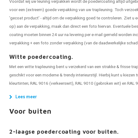
Voordat wij uw leuning verpakken wordt de poedercoating altijd uitgeb
voor een (extreem) goede verpakking van uw trapleuning. Toch verzoeken
'gecoat product' - altijd om de verpakking goed te controleren. Ziet u e
op) aan de verpakking, maak dan direct een foto hiervan. Eventuele be
coating moeten binnen 24 uur na levering per e-mail gemeld worden inc
verpakking + een foto zonder verpakking (van de daadwerkelijke schad
Witte poedercoating.
Met een witte trapleuning bent u verzekerd van een strakke & frisse trapl
geschikt voor een moderne & trendy interieurstijl. Hierbij kunt u kiezen
kleurtinten; RAL 9016 (verkeerswit), RAL 9010 (gebroken wit) en RAL 
Lees meer
Voor buiten
2-laagse poedercoating voor buiten.