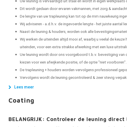
Uw leuning is vervaardigd uit staal en wordt in eigen werkplaats
Dit wordt gedaan door ervaren vakmannen, met zorg & aandacht 
De lengte van uw trapleuning kan tot op de mm nauwkeurig ing
Wij adviseren - a.d.h.v. de ingevoerde lengte - het juiste aantal 
Naast de leuning & houders, worden ook alle bevestigingsmater
Wij werken de uiteinden altijd mooi af, waarbij u veelal de keuze
uiteinden, voor een extra strakke afwerking met een luxe uitstral
Uw leuning wordt door ons voorgeboord t.b.v. bevestiging van d
kiezen voor een afwijkende positie, of de optie "niet voorboren".
De trapleuning + houders worden vervolgens professioneel gep
Vervolgens wordt de leuning gecontroleerd & zeer stevig verpakt, 
Lees meer
Coating
BELANGRIJK: Controleer de leuning direct 