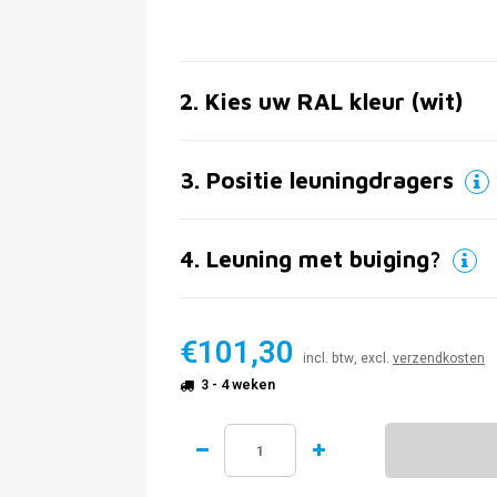
2
.
Kies uw RAL kleur (wit)
3
.
Positie leuningdragers
4
.
Leuning met buiging?
€101,30
incl. btw, excl.
verzendkosten
3 - 4 weken