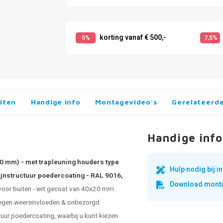
korting vanaf € 500,-
5%
7,5%
iten
Handige info
Montagevideo's
Gerelateerd
Handige info
20 mm) - met trapleuning houders type
Hulp nodig bij 
fijnstructuur poedercoating - RAL 9016,
Download monta
 voor buiten - wit gecoat van 40x20 mm.
 tegen weersinvloeden & onbezorgd
ctuur poedercoating, waarbij u kunt kiezen