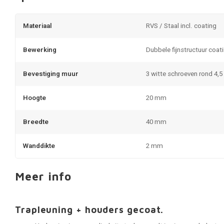
Materiaal
RVS / Staal incl. coating
Bewerking
Dubbele fijnstructuur coat
Bevestiging muur
3 witte schroeven rond 4,
Hoogte
20 mm
Breedte
40 mm
Wanddikte
2 mm
Meer info
Trapleuning + houders gecoat.