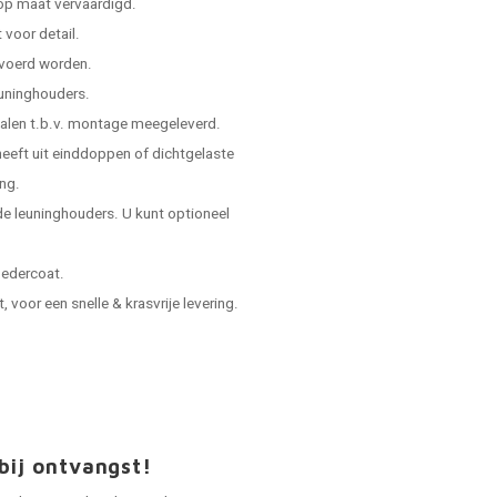
 op maat vervaardigd.
voor detail.
evoerd worden.
leuninghouders.
ialen t.b.v. montage meegeleverd.
 heeft uit einddoppen of dichtgelaste
ing.
e leuninghouders. U kunt optioneel
oedercoat.
voor een snelle & krasvrije levering.
bij ontvangst!