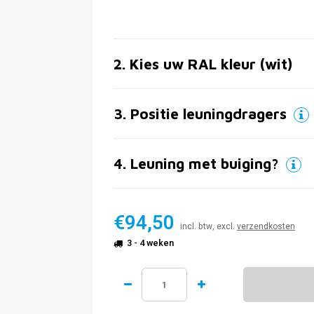
2
.
Kies uw RAL kleur (wit)
3
.
Positie leuningdragers
4
.
Leuning met buiging?
€94,50
incl. btw, excl.
verzendkosten
3 - 4 weken