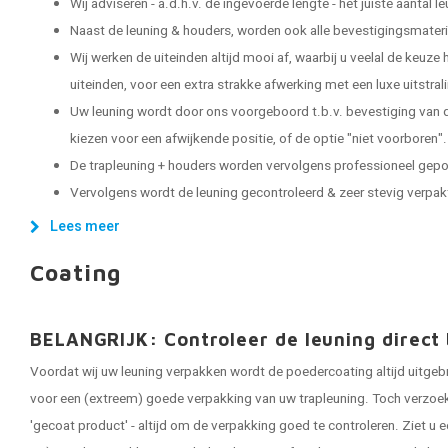
Wij adviseren - a.d.h.v. de ingevoerde lengte - het juiste aantal 
Naast de leuning & houders, worden ook alle bevestigingsmater
Wij werken de uiteinden altijd mooi af, waarbij u veelal de keuze
uiteinden, voor een extra strakke afwerking met een luxe uitstral
Uw leuning wordt door ons voorgeboord t.b.v. bevestiging van d
kiezen voor een afwijkende positie, of de optie "niet voorboren".
De trapleuning + houders worden vervolgens professioneel gep
Vervolgens wordt de leuning gecontroleerd & zeer stevig verpakt, 
Lees meer
Coating
BELANGRIJK: Controleer de leuning direct 
Voordat wij uw leuning verpakken wordt de poedercoating altijd uitgeb
voor een (extreem) goede verpakking van uw trapleuning. Toch verzoeken
'gecoat product' - altijd om de verpakking goed te controleren. Ziet u e