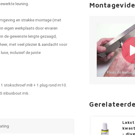
gewerkte leuning.
Montagevide
vormgeving en strakke montage (met
in eigen werkplaats door ervaren
 in de gewenste lengte gezaagd,
eer, met veel plezier & aandacht voor
uxe, inclusief de juiste
 - 1 stokschroef m8 + 1 plug rond m10.
RVS inbusbout m6.
Gerelateerd
Lakst
oating
kwast
- div