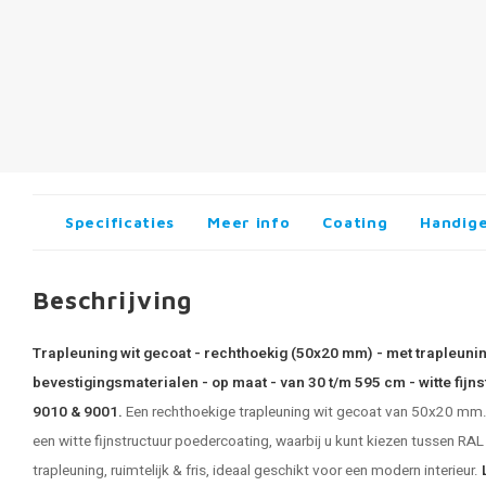
Specificaties
Meer info
Coating
Handige
Beschrijving
Trapleuning wit gecoat - rechthoekig (50x20 mm) - met trapleunin
bevestigingsmaterialen - op maat - van 30 t/m 595 cm - witte fijn
9010 & 9001.
Een rechthoekige
trapleuning
wit gecoat van 50x20 mm. D
een witte fijnstructuur poedercoating, waarbij u kunt kiezen tussen RA
trapleuning, ruimtelijk & fris, ideaal geschikt voor een modern interieur.