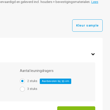
 vervaardigd en geleverd incl. houders + bevestigingsmaterialen.
Lees
Kleur sample
Aantal leuningdragers
2 stuks
Aanbevolen bij
cm
30
3 stuks