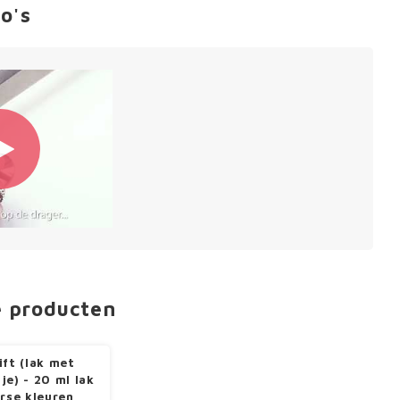
o's
e producten
ift (lak met
je) - 20 ml lak
erse kleuren