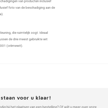
schadigingen van producten inclusief
lusief foto van de beschadiging aan de
e).
euning, die ruimtelijk oogt. Ideaal
 tussen de drie meest gebruikte wit
9001 (crèmewit).
 staan voor u klaar!
odig bij het plaatsen van een bestelling? Of wilt u meer over onze