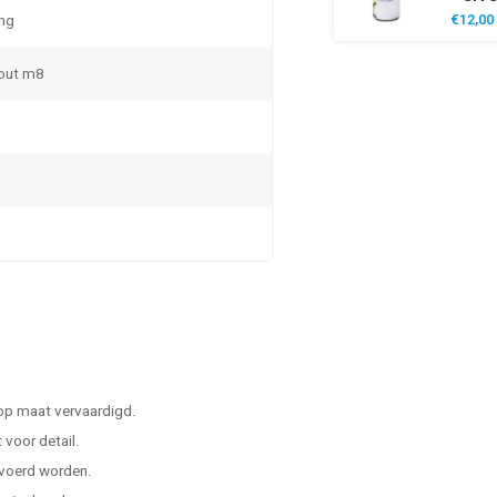
ng
€12,00
out m8
 op maat vervaardigd.
voor detail.
evoerd worden.