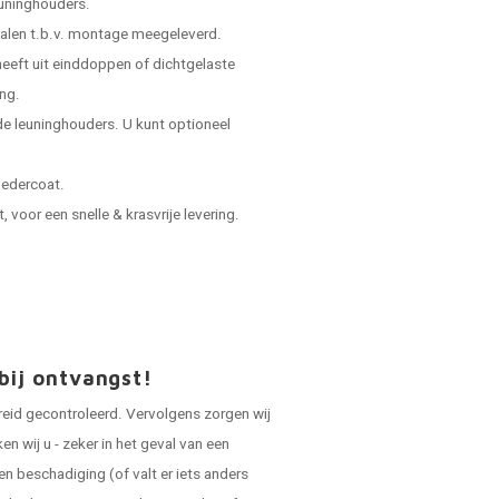
leuninghouders.
ialen t.b.v. montage meegeleverd.
 heeft uit einddoppen of dichtgelaste
ing.
e leuninghouders. U kunt optioneel
oedercoat.
voor een snelle & krasvrije levering.
bij ontvangst!
reid gecontroleerd. Vervolgens zorgen wij
 wij u - zeker in het geval van een
en beschadiging (of valt er iets anders