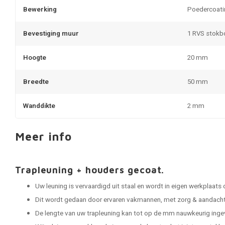
Bewerking
Poedercoati
Bevestiging muur
1 RVS stokb
Hoogte
20 mm
Breedte
50 mm
Wanddikte
2 mm
Meer info
Trapleuning + houders gecoat.
Uw leuning is vervaardigd uit staal en wordt in eigen werkplaats
Dit wordt gedaan door ervaren vakmannen, met zorg & aandacht 
De lengte van uw trapleuning kan tot op de mm nauwkeurig ing