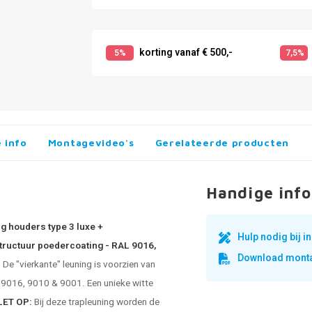
korting vanaf € 500,-
5%
7,5%
 info
Montagevideo's
Gerelateerde producten
Handige info
g houders type 3 luxe +
Hulp nodig bij 
structuur poedercoating - RAL 9016,
Download monta
e "vierkante" leuning is voorzien van
L 9016, 9010 & 9001. Een unieke witte
LET OP:
Bij deze trapleuning worden de