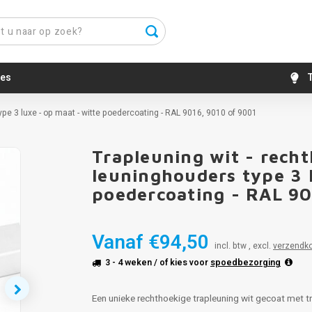
es
T
pe 3 luxe - op maat - witte poedercoating - RAL 9016, 9010 of 9001
Trapleuning wit - rech
leuninghouders type 3 
poedercoating - RAL 90
Vanaf
€94,50
incl. btw , excl.
verzendk
3 - 4 weken
/ of kies voor
spoedbezorging
Een unieke rechthoekige trapleuning wit gecoat met t