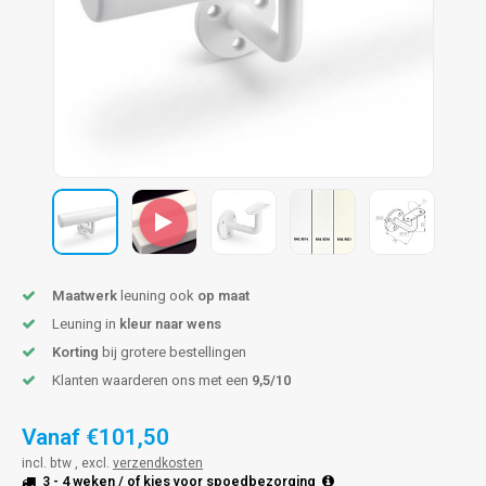
len trapleuning
hroeven
A
edijzeren trapleuning
aalboor & draadtap
metal trapleuning
 balustrade
nzen trapleuning
rderobestang
ulaire leuningen
ntageservice
Maatwerk
leuning ook
op maat
Leuning in
kleur naar wens
Korting
bij grotere bestellingen
Klanten waarderen ons met een
9,5/10
Vanaf
€101,50
incl. btw , excl.
verzendkosten
3 - 4 weken
/ of kies voor
spoedbezorging