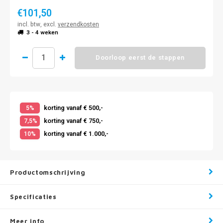
€101,50
incl. btw, excl.
verzendkosten
3 - 4 weken
Doorloop eerst de stappen
korting vanaf € 500,-
5%
korting vanaf € 750,-
7,5%
korting vanaf € 1.000,-
10%
Productomschrijving
Specificaties
Meer info