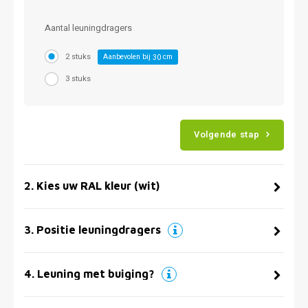
Aantal leuningdragers
2 stuks
Aanbevolen bij
cm
30
3 stuks
Volgende stap
2
.
Kies uw RAL kleur (wit)
3
.
Positie leuningdragers
4
.
Leuning met buiging?