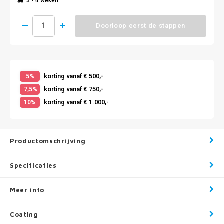
3 - 4 weken
Doorloop eerst de stappen
korting vanaf € 500,-
5%
korting vanaf € 750,-
7,5%
korting vanaf € 1.000,-
10%
Productomschrijving
Specificaties
Meer info
Coating