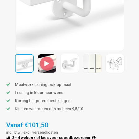
len trapleuning
hroeven
A
edijzeren trapleuning
aalboor & draadtap
metal trapleuning
 balustrade
nzen trapleuning
rderobestang
ulaire leuningen
ntageservice
Maatwerk
leuning ook
op maat
Leuning in
kleur naar wens
Korting
bij grotere bestellingen
Klanten waarderen ons met een
9,5/10
Vanaf
€101,50
incl. btw , excl.
verzendkosten
3 - 4 weken
/ of kies voor
spoedbezorging