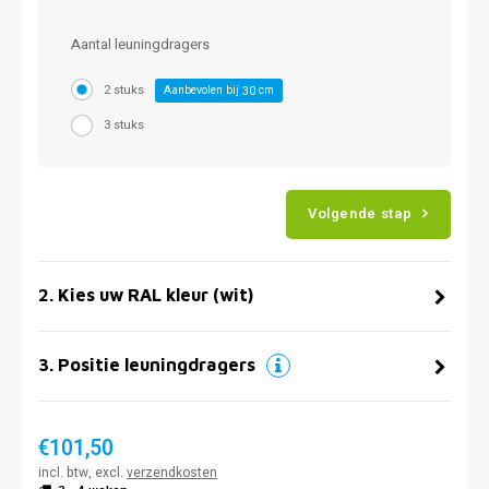
Aantal leuningdragers
2 stuks
Aanbevolen bij
cm
30
3 stuks
Volgende stap
2
.
Kies uw RAL kleur (wit)
3
.
Positie leuningdragers
€101,50
incl. btw, excl.
verzendkosten