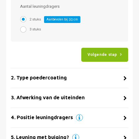
Aantal leuningdragers
2 stuks
Aanbevolen bij
cm
30
3 stuks
Volgende stap
2
.
Type poedercoating
3
.
Afwerking van de uiteinden
4
.
Positie leuningdragers
5
.
Leuning met buiging?