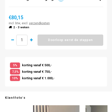
€80,15
incl. btw, excl.
verzendkosten
2 - 3 weken
Doorloop eerst de stappen
korting vanaf € 500,-
5%
korting vanaf € 750,-
7,5%
korting vanaf € 1.000,-
10%
Klantfoto's