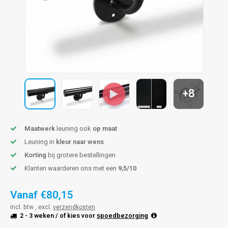
len trapleuning
hroeven
A
edijzeren trapleuning
aalboor & draadtap
metal trapleuning
 balustrade
nzen trapleuning
rderobestang
+8
ulaire leuningen
ntageservice
Maatwerk
leuning ook
op maat
Leuning in
kleur naar wens
Korting
bij grotere bestellingen
Klanten waarderen ons met een
9,5/10
Vanaf
€80,15
incl. btw , excl.
verzendkosten
2 - 3 weken
/ of kies voor
spoedbezorging