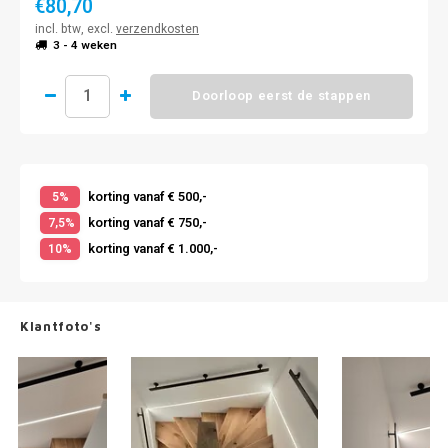
€80,70
incl. btw, excl.
verzendkosten
3 - 4 weken
Doorloop eerst de stappen
korting vanaf € 500,-
5%
korting vanaf € 750,-
7,5%
korting vanaf € 1.000,-
10%
Klantfoto's