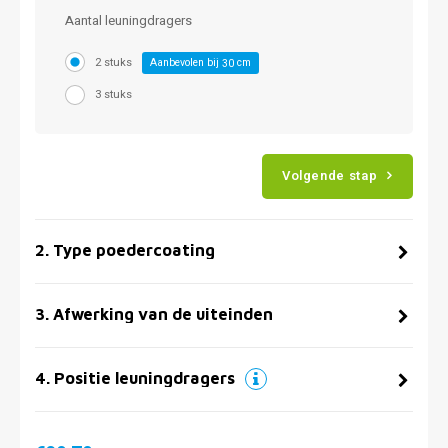
Aantal leuningdragers
2 stuks
Aanbevolen bij
cm
30
3 stuks
Volgende stap
2
.
Type poedercoating
3
.
Afwerking van de uiteinden
4
.
Positie leuningdragers