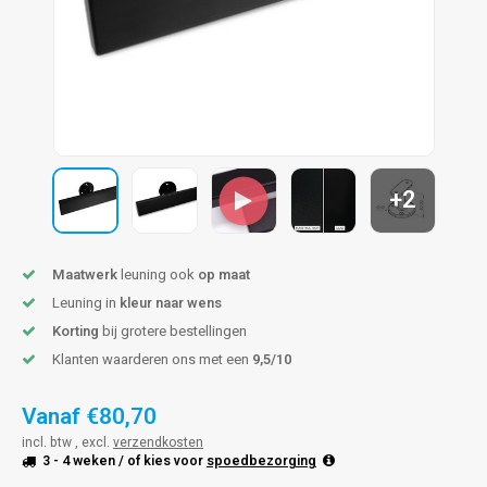
len trapleuning
hroeven
A
edijzeren trapleuning
aalboor & draadtap
metal trapleuning
 balustrade
nzen trapleuning
rderobestang
+2
ulaire leuningen
ntageservice
Maatwerk
leuning ook
op maat
Leuning in
kleur naar wens
Korting
bij grotere bestellingen
Klanten waarderen ons met een
9,5/10
Vanaf
€80,70
incl. btw , excl.
verzendkosten
3 - 4 weken
/ of kies voor
spoedbezorging