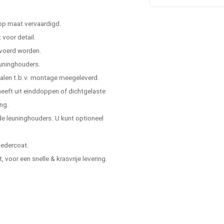
 op maat vervaardigd.
voor detail.
evoerd worden.
leuninghouders.
ialen t.b.v. montage meegeleverd.
 heeft uit einddoppen of dichtgelaste
ing.
e leuninghouders. U kunt optioneel
oedercoat.
voor een snelle & krasvrije levering.