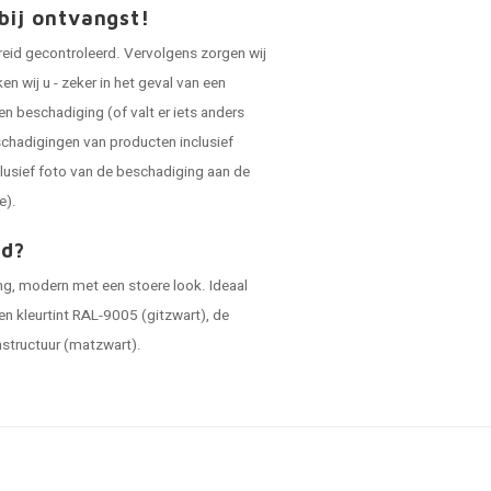
bij ontvangst!
reid gecontroleerd. Vervolgens zorgen wij
 wij u - zeker in het geval van een
en beschadiging (of valt er iets anders
schadigingen van producten inclusief
lusief foto van de beschadiging aan de
e).
ad?
ing, modern met een stoere look. Ideaal
en kleurtint RAL-9005 (gitzwart), de
jnstructuur (matzwart).