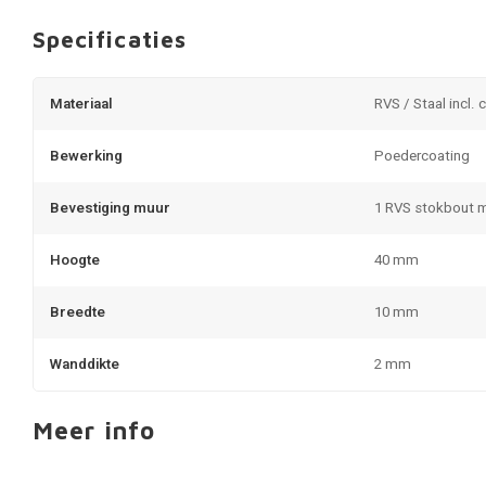
Specificaties
Materiaal
RVS / Staal incl. 
Bewerking
Poedercoating
Bevestiging muur
1 RVS stokbout 
Hoogte
40 mm
Breedte
10 mm
Wanddikte
2 mm
Meer info