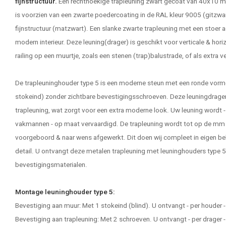
fijnstructuur.
Een
rechthoekige trapleuning zwart
gecoat van 40x10 mm
is voorzien van een zwarte poedercoating in de RAL kleur 9005 (gitzwar
fijnstructuur (matzwart). Een slanke zwarte trapleuning met een stoer a
modern interieur. Deze leuning(drager) is geschikt voor verticale & horiz
railing op een muurtje, zoals een stenen (trap)balustrade, of als extra ve
De trapleuninghouder type 5 is een moderne steun met een ronde vor
stokeind) zonder zichtbare bevestigingsschroeven. Deze leuningdrager b
trapleuning, wat zorgt voor een extra moderne look. Uw leuning wordt -
vakmannen - op maat vervaardigd. De trapleuning wordt tot op de mm
voorgeboord & naar wens afgewerkt. Dit doen wij compleet in eigen beh
detail. U ontvangt deze metalen trapleuning met leuninghouders type 5, 
bevestigingsmaterialen.
Montage leuninghouder type 5:
Bevestiging aan muur: Met 1 stokeind (blind). U ontvangt - per houder
Bevestiging aan trapleuning: Met 2 schroeven. U ontvangt - per drager