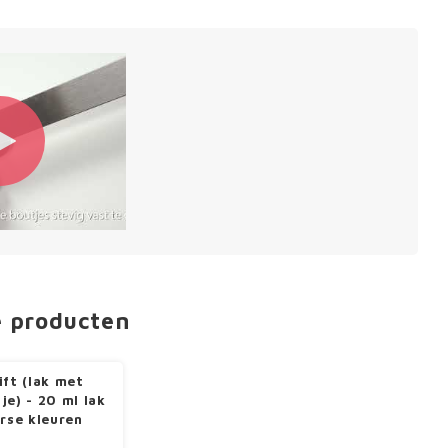
e producten
ift (lak met
je) - 20 ml lak
erse kleuren