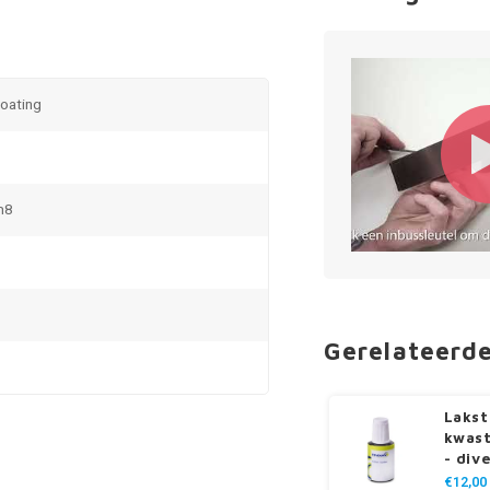
coating
m8
Gerelateerd
Lakst
kwast
- div
€12,00