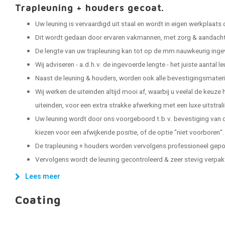
Trapleuning + houders gecoat.
Uw leuning is vervaardigd uit staal en wordt in eigen werkplaats
Dit wordt gedaan door ervaren vakmannen, met zorg & aandacht 
De lengte van uw trapleuning kan tot op de mm nauwkeurig ing
Wij adviseren - a.d.h.v. de ingevoerde lengte - het juiste aantal 
Naast de leuning & houders, worden ook alle bevestigingsmater
Wij werken de uiteinden altijd mooi af, waarbij u veelal de keuze
uiteinden, voor een extra strakke afwerking met een luxe uitstral
Uw leuning wordt door ons voorgeboord t.b.v. bevestiging van d
kiezen voor een afwijkende positie, of de optie "niet voorboren".
De trapleuning + houders worden vervolgens professioneel gep
Vervolgens wordt de leuning gecontroleerd & zeer stevig verpakt, 
Lees meer
Coating