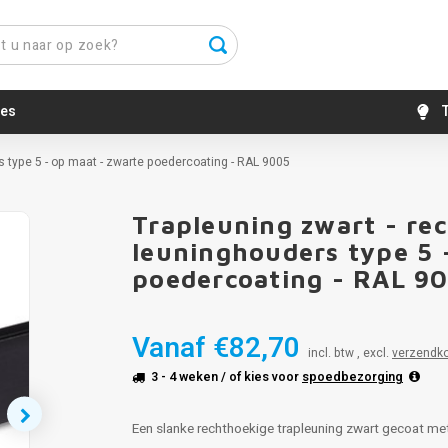
es
T
 type 5 - op maat - zwarte poedercoating - RAL 9005
Trapleuning zwart - re
leuninghouders type 5 
poedercoating - RAL 9
Vanaf
€82,70
incl. btw , excl.
verzendk
3 - 4 weken
/ of kies voor
spoedbezorging
Een slanke rechthoekige trapleuning zwart gecoat m