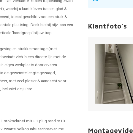
. De "vierkante"
stalen trapleuning zwart
t), waarbij u kunt kiezen tussen glad &
ccent, ideaal geschikt voor een strak &
ontale plaatsing. Denk hierbij bijv. aan een
Klantfoto's
rticale 'handgreep' bij uw trap.
mgeving en strakke montage (met
evindt zich in een directe lijn met de
 in eigen werkplaats door ervaren
 in de gewenste lengte gezaagd,
eer, met veel plezier & aandacht voor
inclusief de juiste
 - 1 stokschroef m8 + 1 plug rond m10.
 - 2 zwarte bolkop inbusschroeven m5.
Montagevide