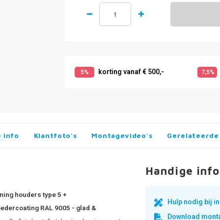
korting vanaf € 500,-
5%
7,5%
 info
Klantfoto's
Montagevideo's
Gerelateerde
Handige info
ning houders type 5 +
Hulp nodig bij 
oedercoating RAL 9005 - glad &
Download monta