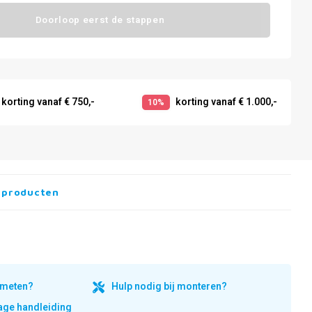
Doorloop eerst de stappen
korting vanaf € 750,-
korting vanaf € 1.000,-
10%
 producten
inmeten?
Hulp nodig bij monteren?
ge handleiding