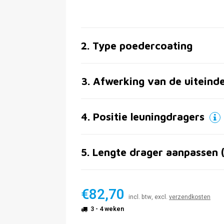
2
.
Type poedercoating
3
.
Afwerking van de uiteind
4
.
Positie leuningdragers
5
.
Lengte drager aanpassen 
€82,70
incl. btw, excl.
verzendkosten
3 - 4 weken