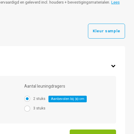
 vervaardigd en geleverd incl. houders + bevestigingsmaterialen.
Lees
Kleur sample
Aantal leuningdragers
2 stuks
Aanbevolen bij
cm
30
3 stuks