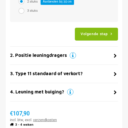
2 stuks
Aanbevolen bij
cm
30
3 stuks
Volgende stap
2
.
Positie leuningdragers
3
.
Type 11 standaard of verkort?
4
.
Leuning met buiging?
€107,90
incl. btw, excl.
verzendkosten
3 - 4 weken