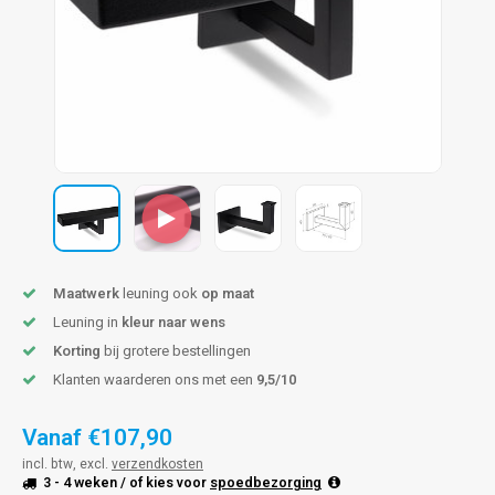
len trapleuning
hroeven
A
edijzeren trapleuning
aalboor & draadtap
metal trapleuning
 balustrade
nzen trapleuning
rderobestang
ulaire leuningen
ntageservice
Maatwerk
leuning ook
op maat
Leuning in
kleur naar wens
Korting
bij grotere bestellingen
Klanten waarderen ons met een
9,5/10
Vanaf
€107,90
incl. btw, excl.
verzendkosten
3 - 4 weken
/ of kies voor
spoedbezorging