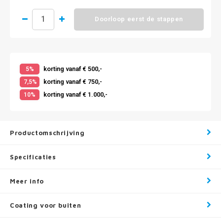
Doorloop eerst de stappen
korting vanaf € 500,-
5%
korting vanaf € 750,-
7,5%
korting vanaf € 1.000,-
10%
Productomschrijving
Specificaties
Meer info
Coating voor buiten